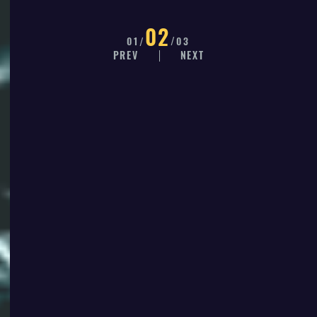
02
01
03
PREV
NEXT