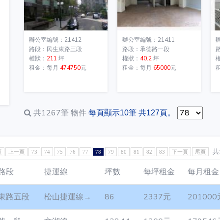
辦公室編號：21412
辦公室編號：21411
路段：民生東路三段
路段：承德路一段
權狀：
211
坪
權狀：
40.2
坪
租金：每月
474750
元
租金：每月
65000
元
共1267筆
物件
每頁顯示10筆 共127頁。
共
頁
上一頁
73
74
75
76
77
78
79
80
81
82
83
下一頁
尾頁
路段
捷運線
坪數
每坪租金
每月租金
東路五段
松山捷運線→
86
2337元
201000