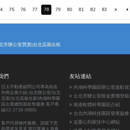
4
75
76
77
78
79
80
81
82
83
台北市辦公室買賣|台北店面出租
我們
友站連結
亞太不動產顧問公司專為知名
內湖科學園區辦公室進駐規
外商企業介紹-台北辦公室/台北
台北市辦公室租金實價登錄
店面/台北高級住家/內湖科學園
區企業總部面租售服務 客戶專
南港軟體科學園區介紹
線02-2718-0880)
台北內湖科技園區發展協會
送愛心到家扶中心網站
客戶代尋物件服務。請留下您
的需求及意見.當日客服人員會