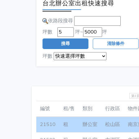
台北辦公室出租快速搜尋
依路段搜尋
坪數
坪~
坪
搜尋
清除條件
坪數
第1
編號
租/售
類別
行政區
物件
21510
租
辦公室
松山區
南京