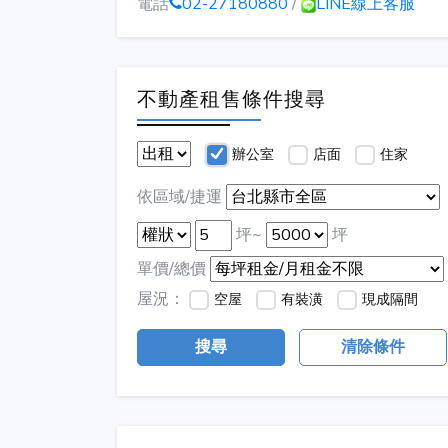
電話
02-27180880
/
LINE線上客服
不動產租售條件搜尋
辦公室
店面
住家
依區域/捷運
坪~
坪
單價/總價
屋況：
空屋
有裝潢
現成隔間
搜尋
清除條件