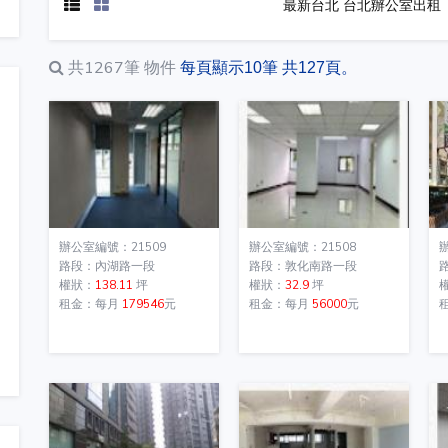
最新台北 台北辦公室出租
共1267筆
物件
每頁顯示10筆 共127頁。
辦公室編號：21509
辦公室編號：21508
路段：內湖路一段
路段：敦化南路一段
權狀：
138.11
坪
權狀：
32.9
坪
租金：每月
179546
元
租金：每月
56000
元