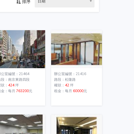
日期
排序
辦公室編號：21464
辦公室編號：21416
路段：南京東路四段
路段：松隆路
權狀：
424
坪
權狀：
42
坪
租金：每月
763200
元
租金：每月
60000
元