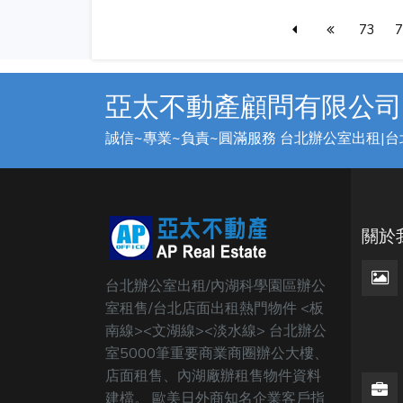
73
7
亞太不動產顧問有限公司
誠信~專業~負責~圓滿服務 台北辦公室出租|
關於
台北辦公室出租/內湖科學園區辦公
室租售/台北店面出租熱門物件 <板
南線><文湖線><淡水線> 台北辦公
室5000筆重要商業商圈辦公大樓、
店面租售、內湖廠辦租售物件資料
建檔。 歐美日外商知名企業客戶指