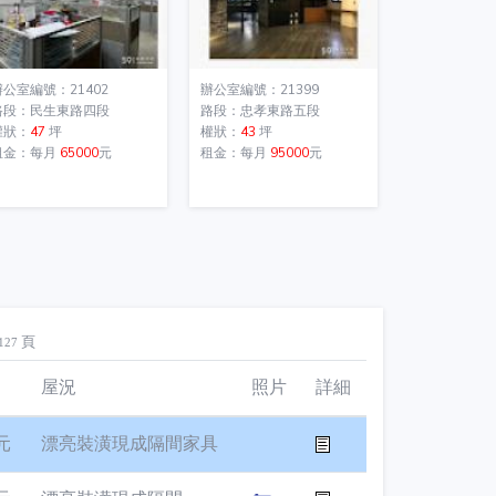
辦公室編號：21402
辦公室編號：21399
路段：民生東路四段
路段：忠孝東路五段
權狀：
47
坪
權狀：
43
坪
租金：每月
65000
元
租金：每月
95000
元
頁
127
屋況
照片
詳細
元
漂亮裝潢現成隔間家具