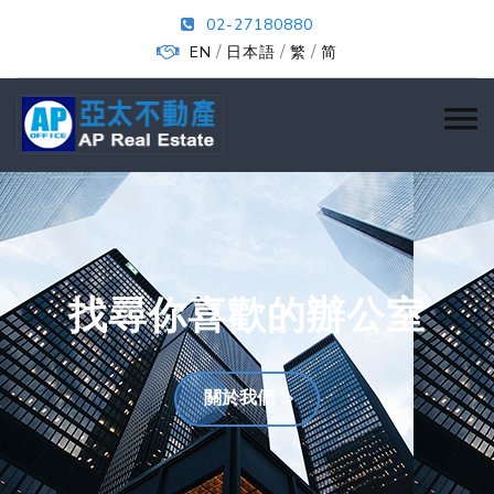
02-27180880
/
/
/
EN
日本語
繁
简
找尋你喜歡的辦公室
關於我們