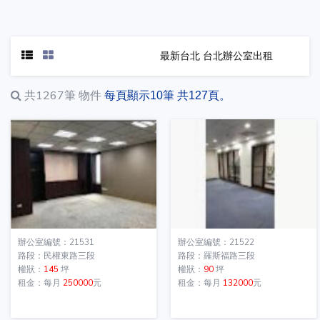
最新台北 台北辦公室出租
共1267筆
物件
每頁顯示10筆 共127頁。
辦公室編號：21531
辦公室編號：21522
路段：民權東路三段
路段：羅斯福路三段
權狀：
145
坪
權狀：
90
坪
租金：每月
250000
元
租金：每月
132000
元