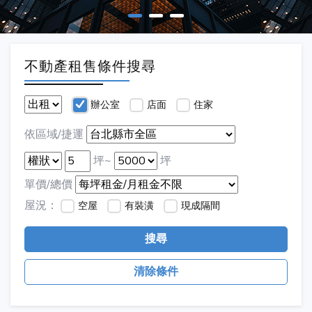
不動產租售條件搜尋
辦公室
店面
住家
依區域/捷運
坪~
坪
單價/總價
屋況：
空屋
有裝潢
現成隔間
搜尋
清除條件