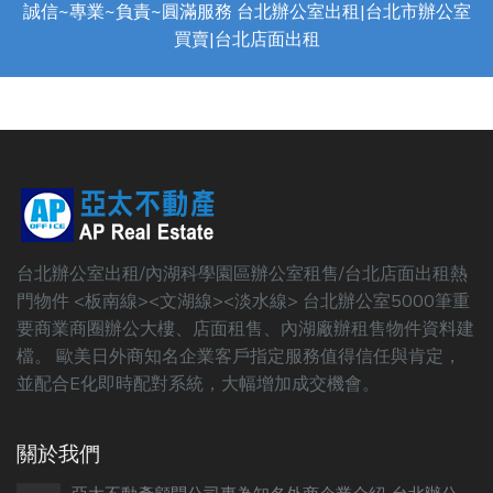
誠信~專業~負責~圓滿服務 台北辦公室出租|台北市辦公室
買賣|台北店面出租
台北辦公室出租/內湖科學園區辦公室租售/台北店面出租熱
門物件 <板南線><文湖線><淡水線> 台北辦公室5000筆重
要商業商圈辦公大樓、店面租售、內湖廠辦租售物件資料建
檔。 歐美日外商知名企業客戶指定服務值得信任與肯定，
並配合E化即時配對系統，大幅增加成交機會。
關於我們