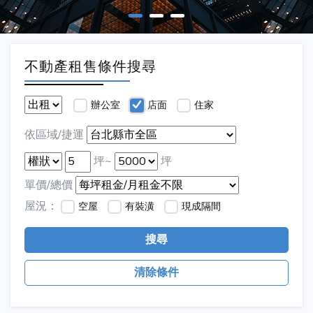
不動產租售條件搜尋
辦公室
店面
住家
依區域/捷運
坪~
坪
單價/總價
屋況：
空屋
有裝潢
現成隔間
搜尋
清除條件