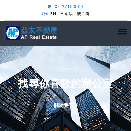
02-27180880
/
/
/
EN
日本語
繁
简
找尋你喜歡的辦公室
關於我們