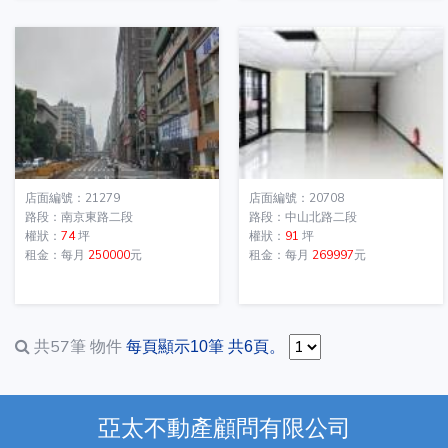
店面編號：21279
店面編號：20708
路段：南京東路二段
路段：中山北路二段
權狀：
74
坪
權狀：
91
坪
租金：每月
250000
元
租金：每月
269997
元
共57筆
物件
每頁顯示10筆 共6頁。
亞太不動產顧問有限公司