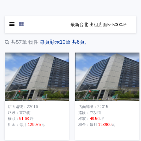
最新台北 出租店面5~5000坪
共57筆
物件
每頁顯示10筆 共6頁。
店面編號：22016
店面編號：22015
路段：立功街
路段：立功街
權狀：
51.63
坪
權狀：
49.56
坪
租金：每月
129075
元
租金：每月
123900
元