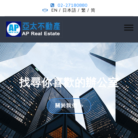
02-27180880
EN
日本語
繁
简
/
/
/
找尋你喜歡的辦公室
關於我們