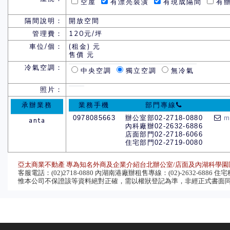
空屋
有漂亮裝潢
有現成隔間
有辦
隔間說明：
開放空間
管理費：
120元/坪
車位/個：
(租金) 元
售價 元
冷氣空調：
中央空調
獨立空調
無冷氣
照片：
承辦業務
業務手機
部門專線
0978085663
辦公室部02-2718-0880
m
anta
內科廠辦02-2632-6886
店面部門02-2718-6066
住宅部門02-2719-0080
亞太商業不動產 專為知名外商及企業介紹台北辦公室/店面及內湖科學園
客服電話：(02)2718-0880 內湖南港廠辦租售專線：(02)-2632-6886 住宅租售
惟本公司不保證該等資料絕對正確，需以權狀登記為準，非經正式書面同意