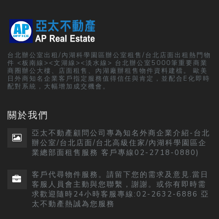
台北辦公室出租/內湖科學園區辦公室租售/台北店面出租熱門物
件 <板南線><文湖線><淡水線> 台北辦公室5000筆重要商業
商圈辦公大樓、店面租售、內湖廠辦租售物件資料建檔。 歐美
日外商知名企業客戶指定服務值得信任與肯定，並配合E化即時
配對系統，大幅增加成交機會。
關於我們
亞太不動產顧問公司專為知名外商企業介紹-台北
辦公室/台北店面/台北高級住家/內湖科學園區企
業總部面租售服務 客戶專線02-2718-0880)
客戶代尋物件服務。請留下您的需求及意見.當日
客服人員會主動與您聯繫，謝謝。或你有即時需
求歡迎隨時24小時客服專線:02-2632-6886 亞
太不動產熱誠為您服務