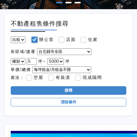
不動產租售條件搜尋
辦公室
店面
住家
依區域/捷運
坪~
坪
單價/總價
空屋
有裝潢
現成隔間
屋況：
搜尋
清除條件