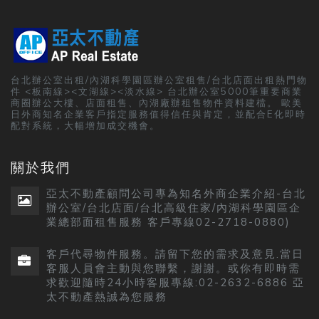
台北辦公室出租/內湖科學園區辦公室租售/台北店面出租熱門物
件 <板南線><文湖線><淡水線> 台北辦公室5000筆重要商業
商圈辦公大樓、店面租售、內湖廠辦租售物件資料建檔。 歐美
日外商知名企業客戶指定服務值得信任與肯定，並配合E化即時
配對系統，大幅增加成交機會。
關於我們
亞太不動產顧問公司專為知名外商企業介紹-台北
辦公室/台北店面/台北高級住家/內湖科學園區企
業總部面租售服務 客戶專線02-2718-0880)
客戶代尋物件服務。請留下您的需求及意見.當日
客服人員會主動與您聯繫，謝謝。或你有即時需
求歡迎隨時24小時客服專線:02-2632-6886 亞
太不動產熱誠為您服務