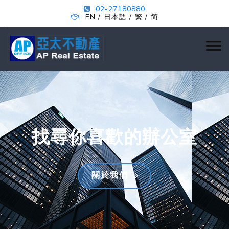
02-27180880
EN
日本語
繁
简
/
/
/
找尋你喜歡的辦公室
關於我們