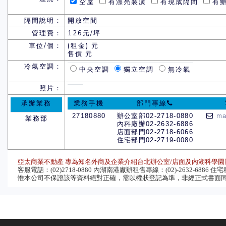
空屋
有漂亮裝潢
有現成隔間
有辦
隔間說明：
開放空間
管理費：
126元/坪
車位/個：
(租金) 元
售價 元
冷氣空調：
中央空調
獨立空調
無冷氣
照片：
承辦業務
業務手機
部門專線
27180880
辦公室部02-2718-0880
ma
業務部
內科廠辦02-2632-6886
店面部門02-2718-6066
住宅部門02-2719-0080
亞太商業不動產 專為知名外商及企業介紹台北辦公室/店面及內湖科學園
客服電話：(02)2718-0880 內湖南港廠辦租售專線：(02)-2632-6886 住宅租售
惟本公司不保證該等資料絕對正確，需以權狀登記為準，非經正式書面同意