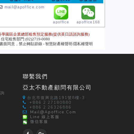
mail@apoffice.com
apoffice
apoffice168
科學園區企業總部租售預定服務(提供英日語諮詢服務)
住宅租售部門:(02)2719-0080
面同意，禁止轉貼節錄 - 智慧財產權聲明‧隱私權聲明
聯繫我們
亞太不動產顧問有限公司
定
查詢
台北市復興北路191號8樓-3
+886 2 27180880
+886 2 26326886
Mail@apoffice.com
Line 線上客服
微信客服
紹