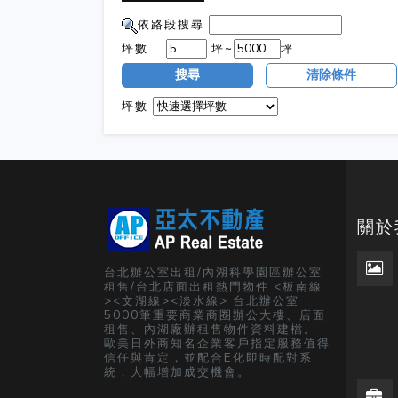
依路段搜尋
坪數
坪~
坪
搜尋
清除條件
坪數
關於
台北辦公室出租/內湖科學園區辦公室
租售/台北店面出租熱門物件 <板南線
><文湖線><淡水線> 台北辦公室
5000筆重要商業商圈辦公大樓、店面
租售、內湖廠辦租售物件資料建檔。
歐美日外商知名企業客戶指定服務值得
信任與肯定，並配合E化即時配對系
統，大幅增加成交機會。