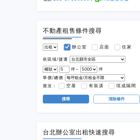
不動產租售條件搜尋
辦公室
店面
住家
依區域/捷運
坪~
坪
單價/總價
空屋
有裝潢
現成隔間
屋況：
搜尋
清除條件
台北辦公室出租快速搜尋