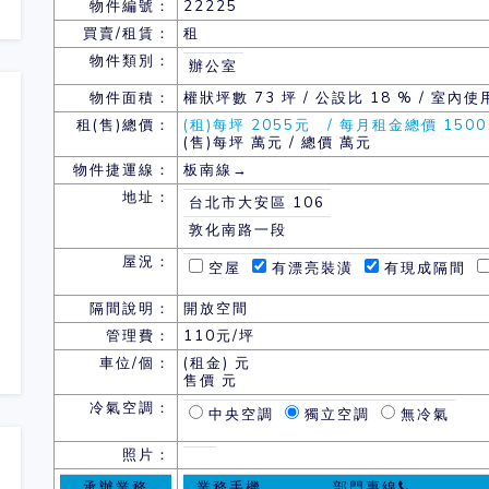
物件編號：
22225
買賣/租賃：
租
物件類別：
辦公室
物件面積：
權狀坪數
73 坪 / 公設比 18 % / 室內使
租(售)總價：
(租)每坪 2055元 / 每月租金總價 1500
(售)每坪 萬元 / 總價 萬元
物件捷運線：
板南線→
地址：
台北市大安區 106
敦化南路一段
屋況：
空屋
有漂亮裝潢
有現成隔間
隔間說明：
開放空間
管理費：
110元/坪
車位/個：
(租金) 元
售價 元
冷氣空調：
中央空調
獨立空調
無冷氣
照片：
承辦業務
業務手機
部門專線