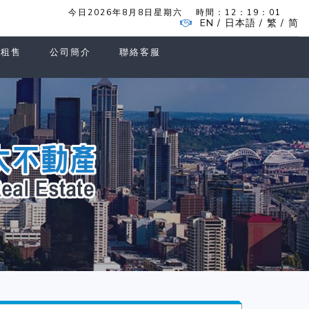
今日2026年8月8日星期六
時間：
12：19：01
EN
日本語
繁
简
/
/
/
家租售
公司簡介
聯絡客服