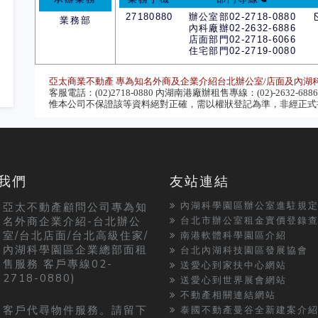
27180880
辦公室部02-2718-0880
業務部
內科廠辦02-2632-6886
店面部門02-2718-6066
住宅部門02-2719-0080
亞太商業不動產 專為知名外商及企業介紹台北辦公室/店面及內湖
客服電話：(02)2718-0880 內湖南港廠辦租售專線：(02)-2632-6886 
惟本公司不保證該等資料絕對正確，需以權狀登記為準，非經正式書
我們
友站連結
內湖科學園區辦公室進駐規
亞太不動產顧問公司專為知
名外商企業介紹-台北辦公
台北市辦公室租金實價登錄
室/台北店面/台北高級住家/
南港軟體科學園區介紹
內湖科學園區企業總部面租
台北內湖科技園區發展協會
售服務 客戶專線02-
送愛心到家扶中心網站
2718-0880)
送愛心到世界展會網站
不動產相關連結網站
客戶代尋物件服務。請留下
泰國不動產曼谷全新建案介