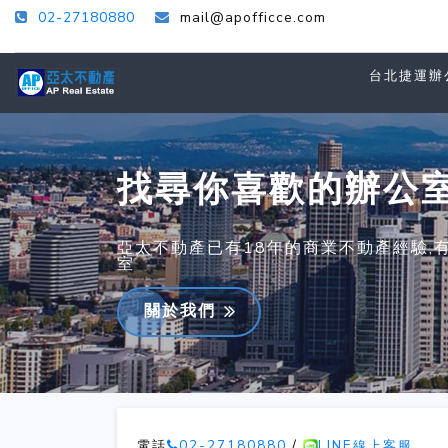
02-27180880
mail@apofficce.com
台北捷運辦
找尋你喜歡的辦公
亞太不動產已有18年的商業不動產經驗,
室
關於我們
電話
02-27180880
/
LINE線上客服