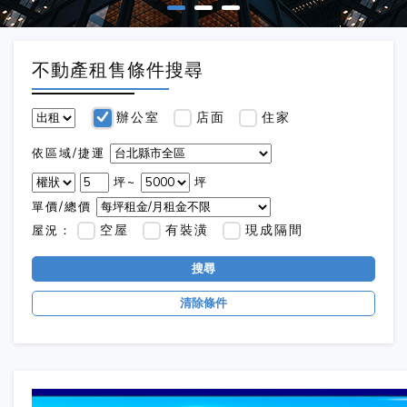
不動產租售條件搜尋
辦公室
店面
住家
依區域/捷運
坪~
坪
單價/總價
空屋
有裝潢
現成隔間
屋況：
搜尋
清除條件