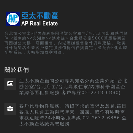
台北辦公室出租/內湖科學園區辦公室租售/台北店面出租熱門物
件 <板南線><文湖線><淡水線> 台北辦公室5000筆重要商業
商圈辦公大樓、店面租售、內湖廠辦租售物件資料建檔。 歐美
日外商知名企業客戶指定服務值得信任與肯定，並配合E化即時
配對系統，大幅增加成交機會。
關於我們
亞太不動產顧問公司專為知名外商企業介紹-台北
辦公室/台北店面/台北高級住家/內湖科學園區企
業總部面租售服務 客戶專線02-2718-0880)
客戶代尋物件服務。請留下您的需求及意見.當日
客服人員會主動與您聯繫，謝謝。或你有即時需
求歡迎隨時24小時客服專線:02-2632-6886 亞
太不動產熱誠為您服務