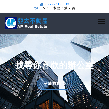
02-27180880
EN
日本語
繁
简
/
/
/
找尋你喜歡的辦公室
關於我們