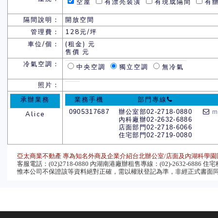
空屋
有漂亮裝潢
有現成隔間
有辦
隔間說明：
開放空間
管理費：
128元/坪
車位/個：
(租金) 元
售價 元
冷氣空調：
中央空調
獨立空調
無冷氣
照片：
承辦業務
業務手機
部門專線
0905317687
辦公室部02-2718-0880
m
Alice
內科廠辦02-2632-6886
店面部門02-2718-6066
住宅部門02-2719-0080
亞太商業不動產 專為知名外商及企業介紹台北辦公室/店面及內湖科學園
客服電話：(02)2718-0880 內湖南港廠辦租售專線：(02)-2632-6886 住宅租售
惟本公司不保證該等資料絕對正確，需以權狀登記為準，非經正式書面同意