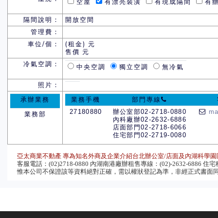
空屋
有漂亮裝潢
有現成隔間
有辦
隔間說明：
開放空間
管理費：
車位/個：
(租金) 元
售價 元
冷氣空調：
中央空調
獨立空調
無冷氣
照片：
承辦業務
業務手機
部門專線
27180880
辦公室部02-2718-0880
ma
業務部
內科廠辦02-2632-6886
店面部門02-2718-6066
住宅部門02-2719-0080
亞太商業不動產 專為知名外商及企業介紹台北辦公室/店面及內湖科學園
客服電話：(02)2718-0880 內湖南港廠辦租售專線：(02)-2632-6886 住宅租售
惟本公司不保證該等資料絕對正確，需以權狀登記為準，非經正式書面同意