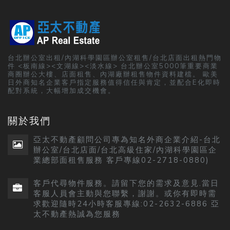
台北辦公室出租/內湖科學園區辦公室租售/台北店面出租熱門物
件 <板南線><文湖線><淡水線> 台北辦公室5000筆重要商業
商圈辦公大樓、店面租售、內湖廠辦租售物件資料建檔。 歐美
日外商知名企業客戶指定服務值得信任與肯定，並配合E化即時
配對系統，大幅增加成交機會。
關於我們
亞太不動產顧問公司專為知名外商企業介紹-台北
辦公室/台北店面/台北高級住家/內湖科學園區企
業總部面租售服務 客戶專線02-2718-0880)
客戶代尋物件服務。請留下您的需求及意見.當日
客服人員會主動與您聯繫，謝謝。或你有即時需
求歡迎隨時24小時客服專線:02-2632-6886 亞
太不動產熱誠為您服務