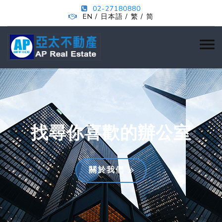
02-27180880
EN
日本語
繁
简
/
/
/
找尋你喜歡的辦公室
關於我們