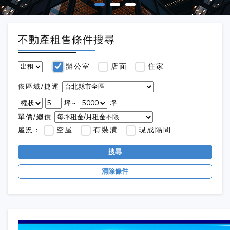
不動產租售條件搜尋
辦公室
店面
住家
依區域/捷運
坪~
坪
單價/總價
空屋
有裝潢
現成隔間
屋況：
搜尋
清除條件