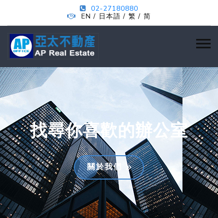
02-27180880
EN
日本語
繁
简
/
/
/
找尋你喜歡的辦公室
關於我們