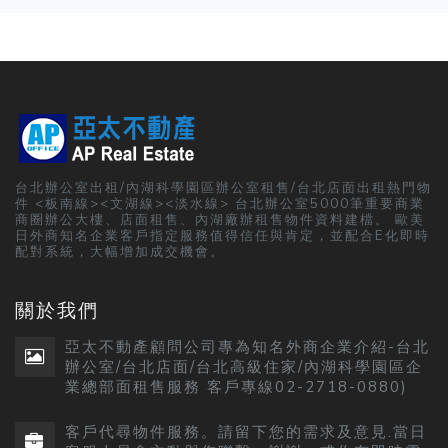
台北辦公室出租/內湖科學園區辦公室租售/台北店面出租熱門物
件 <板南線><文湖線><淡水線> 台北辦公室5000筆重要商業
商圈辦公大樓、店面租售、內湖廠辦租售物件資料建檔。 歐美
日外商知名企業客戶指定服務值得信任與肯定，並配合E化即時
配對系統，大幅增加成交機會。
關於我們
亞太不動產顧問公司專為知名外商企業介紹-台北
辦公室/台北店面/台北高級住家/內湖科學園區企
業總部面租售服務 客戶專線02-2718-0880)
客戶代尋物件服務。請留下您的需求及意見.當日