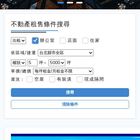
不動產租售條件搜尋
辦公室
店面
住家
依區域/捷運
坪~
坪
單價/總價
空屋
有裝潢
現成隔間
屋況：
搜尋
清除條件