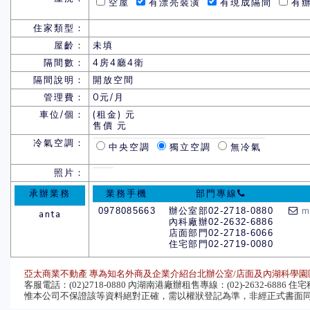
空屋
有漂亮裝潢
有現成隔間
有辦
住家類型：
屋齡：
未填
隔間數：
4房4廳4衛
隔間說明：
開放空間
管理費：
0元/月
車位/個：
(租金) 元
售價 元
冷氣空調：
中央空調
獨立空調
無冷氣
照片：
承辦業務
業務手機
部門專線
0978085663
辦公室部02-2718-0880
m
anta
內科廠辦02-2632-6886
店面部門02-2718-6066
住宅部門02-2719-0080
亞太商業不動產 專為知名外商及企業介紹台北辦公室/店面及內湖科學園
客服電話：(02)2718-0880 內湖南港廠辦租售專線：(02)-2632-6886 住宅租售
惟本公司不保證該等資料絕對正確，需以權狀登記為準，非經正式書面同意