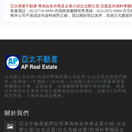
亞太商業不動產 專為知名外商及企業介紹台北辦公室/店面及內湖科學園
客服電話：(02)2718-0880 內湖南港廠辦租售專線：(02)-2632-6886 住宅租售
惟本公司不保證該等資料絕對正確，需以權狀登記為準，非經正式書面同意
台北辦公室出租/內湖科學園區辦公室租售/台北店面出租熱門物
件 <板南線><文湖線><淡水線> 台北辦公室5000筆重要商業
商圈辦公大樓、店面租售、內湖廠辦租售物件資料建檔。 歐美
日外商知名企業客戶指定服務值得信任與肯定，並配合E化即時
配對系統，大幅增加成交機會。
關於我們
亞太不動產顧問公司專為知名外商企業介紹-台北
辦公室/台北店面/台北高級住家/內湖科學園區企