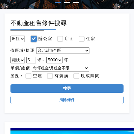
不動產租售條件搜尋
辦公室
店面
住家
依區域/捷運
坪~
坪
單價/總價
空屋
有裝潢
現成隔間
屋況：
搜尋
清除條件