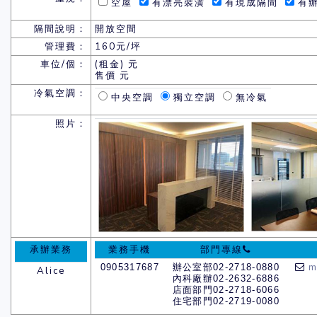
空屋
有漂亮裝潢
有現成隔間
有辦
隔間說明：
開放空間
管理費：
160元/坪
車位/個：
(租金) 元
售價 元
冷氣空調：
中央空調
獨立空調
無冷氣
照片：
承辦業務
業務手機
部門專線
0905317687
辦公室部02-2718-0880
m
Alice
內科廠辦02-2632-6886
店面部門02-2718-6066
住宅部門02-2719-0080