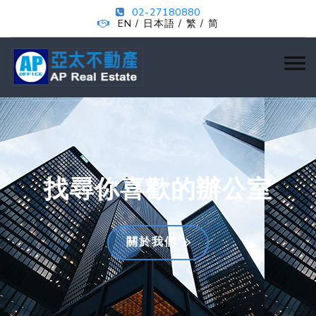
02-27180880
EN
日本語
繁
简
/
/
/
找尋你喜歡的辦公室
關於我們