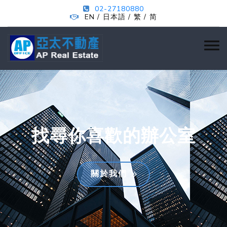
02-27180880
EN
日本語
繁
简
/
/
/
找尋你喜歡的辦公室
關於我們