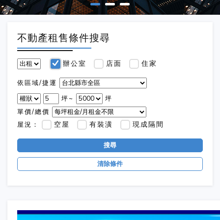
不動產租售條件搜尋
辦公室
店面
住家
依區域/捷運
坪~
坪
單價/總價
空屋
有裝潢
現成隔間
屋況：
搜尋
清除條件