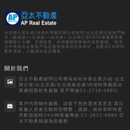
台北辦公室出租/內湖科學園區辦公室租售/台北店面出租熱門物
件 <板南線><文湖線><淡水線> 台北辦公室5000筆重要商業
商圈辦公大樓、店面租售、內湖廠辦租售物件資料建檔。 歐美
日外商知名企業客戶指定服務值得信任與肯定，並配合E化即時
配對系統，大幅增加成交機會。
關於我們
亞太不動產顧問公司專為知名外商企業介紹-台北
辦公室/台北店面/台北高級住家/內湖科學園區企
業總部面租售服務 客戶專線02-2718-0880)
客戶代尋物件服務。請留下您的需求及意見.當日
客服人員會主動與您聯繫，謝謝。或你有即時需
求歡迎隨時24小時客服專線:02-2632-6886 亞
太不動產熱誠為您服務