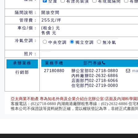
空屋
有漂亮裝潢
有現成隔間
有辦
隔間說明：
開放空間
管理費：
255元/坪
車位/個：
(租金) 元
售價 元
冷氣空調：
中央空調
獨立空調
無冷氣
照片：
承辦業務
業務手機
部門專線
27180880
辦公室部02-2718-0880
ma
行銷部
內科廠辦02-2632-6886
店面部門02-2718-6066
住宅部門02-2719-0080
亞太商業不動產 專為知名外商及企業介紹台北辦公室/店面及內湖科學園
客服電話：(02)2718-0880 內湖南港廠辦租售專線：(02)-2632-6886 住宅租售
惟本公司不保證該等資料絕對正確，需以權狀登記為準，非經正式書面同意