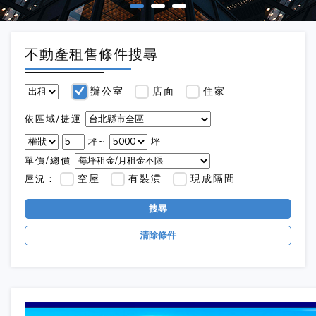
不動產租售條件搜尋
辦公室
店面
住家
依區域/捷運
坪~
坪
單價/總價
空屋
有裝潢
現成隔間
屋況：
搜尋
清除條件