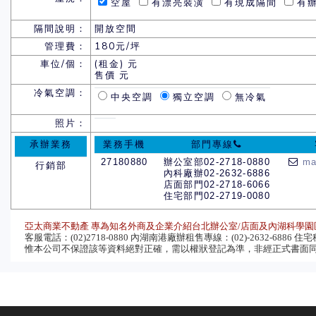
空屋
有漂亮裝潢
有現成隔間
有辦
隔間說明：
開放空間
管理費：
180元/坪
車位/個：
(租金) 元
售價 元
冷氣空調：
中央空調
獨立空調
無冷氣
照片：
承辦業務
業務手機
部門專線
27180880
辦公室部02-2718-0880
ma
行銷部
內科廠辦02-2632-6886
店面部門02-2718-6066
住宅部門02-2719-0080
亞太商業不動產 專為知名外商及企業介紹台北辦公室/店面及內湖科學園
客服電話：(02)2718-0880 內湖南港廠辦租售專線：(02)-2632-6886 住宅租售
惟本公司不保證該等資料絕對正確，需以權狀登記為準，非經正式書面同意