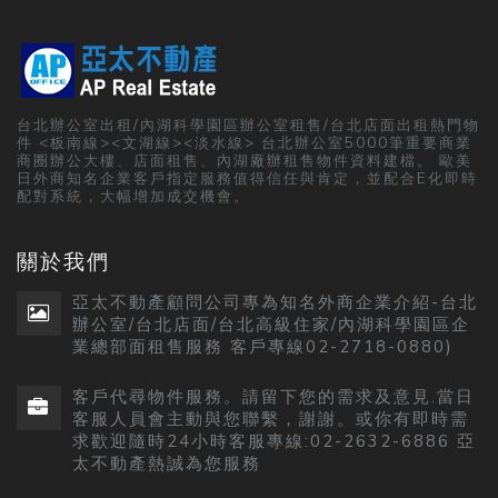
台北辦公室出租/內湖科學園區辦公室租售/台北店面出租熱門物
件 <板南線><文湖線><淡水線> 台北辦公室5000筆重要商業
商圈辦公大樓、店面租售、內湖廠辦租售物件資料建檔。 歐美
日外商知名企業客戶指定服務值得信任與肯定，並配合E化即時
配對系統，大幅增加成交機會。
關於我們
亞太不動產顧問公司專為知名外商企業介紹-台北
辦公室/台北店面/台北高級住家/內湖科學園區企
業總部面租售服務 客戶專線02-2718-0880)
客戶代尋物件服務。請留下您的需求及意見.當日
客服人員會主動與您聯繫，謝謝。或你有即時需
求歡迎隨時24小時客服專線:02-2632-6886 亞
太不動產熱誠為您服務