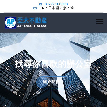
02-27180880
EN
日本語
繁
简
/
/
/
找尋你喜歡的辦公室
關於我們