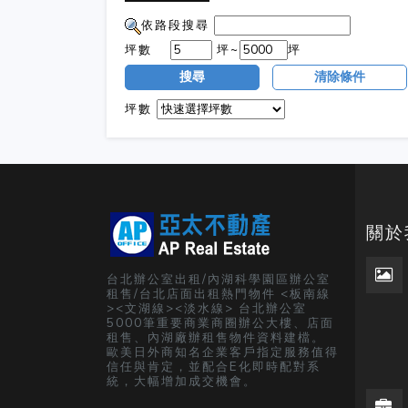
依路段搜尋
坪數
坪~
坪
搜尋
清除條件
坪數
關於
台北辦公室出租/內湖科學園區辦公室
租售/台北店面出租熱門物件 <板南線
><文湖線><淡水線> 台北辦公室
5000筆重要商業商圈辦公大樓、店面
租售、內湖廠辦租售物件資料建檔。
歐美日外商知名企業客戶指定服務值得
信任與肯定，並配合E化即時配對系
統，大幅增加成交機會。