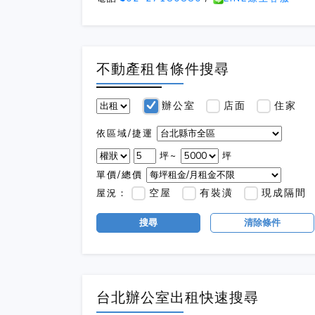
不動產租售條件搜尋
辦公室
店面
住家
依區域/捷運
坪~
坪
單價/總價
空屋
有裝潢
現成隔間
屋況：
搜尋
清除條件
台北辦公室出租快速搜尋