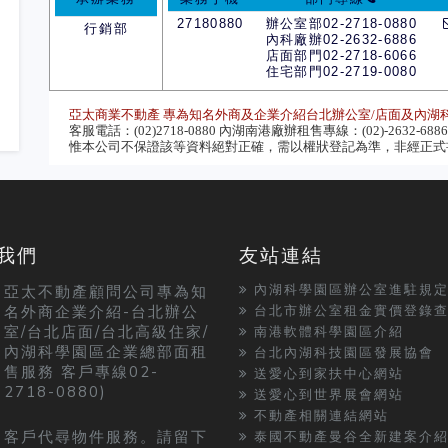
27180880
辦公室部02-2718-0880
行銷部
內科廠辦02-2632-6886
店面部門02-2718-6066
住宅部門02-2719-0080
亞太商業不動產 專為知名外商及企業介紹台北辦公室/店面及內湖
客服電話：(02)2718-0880 內湖南港廠辦租售專線：(02)-2632-6886 
惟本公司不保證該等資料絕對正確，需以權狀登記為準，非經正式書
我們
友站連結
內湖科學園區辦公室進駐規
亞太不動產顧問公司專為知
名外商企業介紹-台北辦公
台北市辦公室租金實價登錄
室/台北店面/台北高級住家/
南港軟體科學園區介紹
內湖科學園區企業總部面租
台北內湖科技園區發展協會
售服務 客戶專線02-
送愛心到家扶中心網站
2718-0880)
送愛心到世界展會網站
不動產相關連結網站
客戶代尋物件服務。請留下
泰國不動產曼谷全新建案介