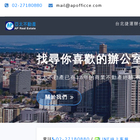
02-27180880
mail@apofficce.com
台北捷運辦
找尋你喜歡的辦公
亞太不動產已有18年的商業不動產經驗,
室
關於我們
電話
02-27180880
/
LINE線上客服