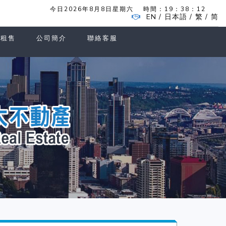
今日2026年8月8日星期六
時間：
19：38：12
EN
日本語
繁
简
/
/
/
家租售
公司簡介
聯絡客服