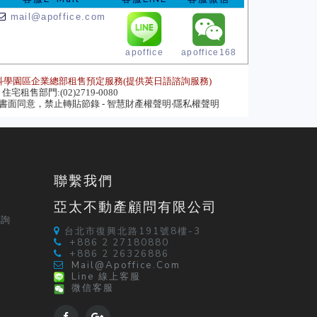
mail@apoffice.com
apoffice
apoffice168
科學園區企業總部租售預定服務(提供英日語諮詢服務)
住宅租售部門:(02)2719-0080
面同意，禁止轉貼節錄 - 智慧財產權聲明‧隱私權聲明
聯繫我們
亞太不動產顧問有限公司
定
查詢
台北市復興北路191號8樓-3
+886 2 27180880
+886 2 26326886
Mail@apoffice.com
Line 線上客服
微信客服
紹