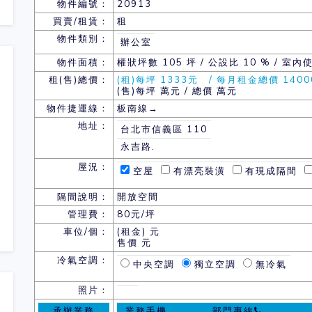
物件編號：
20913
買賣/租賃：
租
物件類別：
辦公室
物件面積：
權狀坪數
105 坪 / 公設比 10 % / 室內
租(售)總價：
(租)每坪 1333元 / 每月租金總價 1400
(售)每坪 萬元 / 總價 萬元
物件捷運線：
板南線→
地址：
台北市信義區 110
永吉路.
屋況：
空屋
有漂亮裝潢
有現成隔間
隔間說明：
開放空間
管理費：
80元/坪
車位/個：
(租金) 元
售價 元
冷氣空調：
中央空調
獨立空調
無冷氣
照片：
承辦業務
業務手機
部門專線