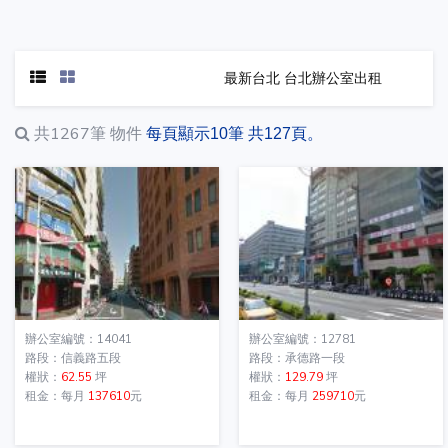
最新台北 台北辦公室出租
共1267筆
物件
每頁顯示10筆 共127頁。
辦公室編號：14041
辦公室編號：12781
路段：信義路五段
路段：承德路一段
權狀：
62.55
坪
權狀：
129.79
坪
租金：每月
137610
元
租金：每月
259710
元