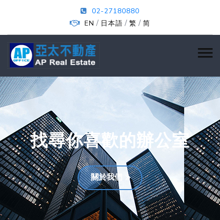
02-27180880
/
/
/
EN
日本語
繁
简
找尋你喜歡的辦公室
關於我們