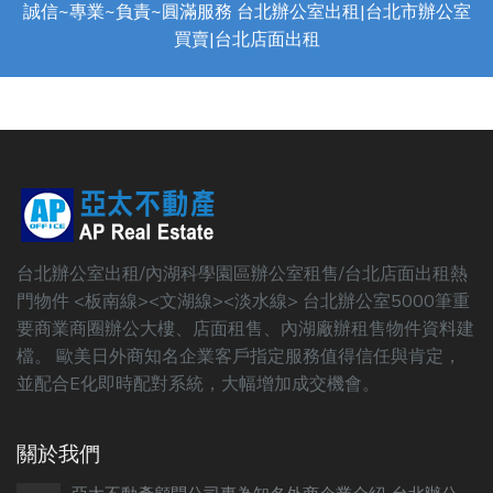
誠信~專業~負責~圓滿服務 台北辦公室出租|台北市辦公室
買賣|台北店面出租
台北辦公室出租/內湖科學園區辦公室租售/台北店面出租熱
門物件 <板南線><文湖線><淡水線> 台北辦公室5000筆重
要商業商圈辦公大樓、店面租售、內湖廠辦租售物件資料建
檔。 歐美日外商知名企業客戶指定服務值得信任與肯定，
並配合E化即時配對系統，大幅增加成交機會。
關於我們