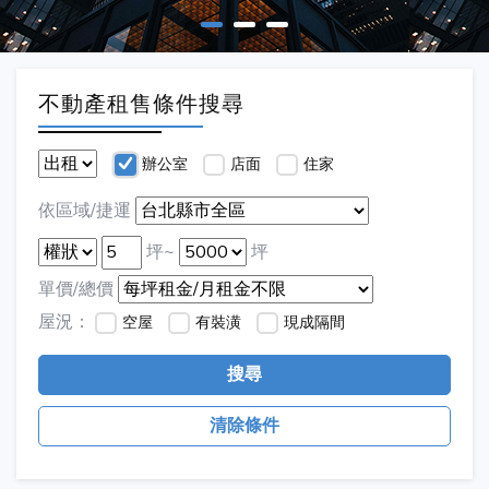
不動產租售條件搜尋
辦公室
店面
住家
依區域/捷運
坪~
坪
單價/總價
屋況：
空屋
有裝潢
現成隔間
搜尋
清除條件