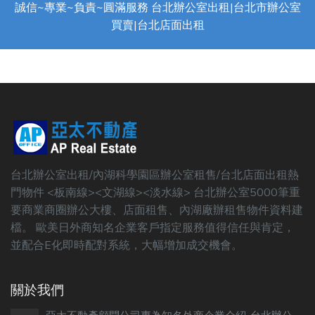
誠信~專業~負責~圓滿服務 台北辦公室出租|台北市辦公室
買賣|台北店面出租
台北辦公室出租/內湖科學園區辦公室租售/台北店面出租熱
門物件 <板南線><文湖線><淡水線> 台北辦公室5000筆重
要商業商圈辦公大樓、店面租售、內湖廠辦租售物件資料建
檔。 歐美日外商知名企業客戶指定服務值得信任與肯定，
並配合E化即時配對系統，大幅增加成交機會。
關於我們