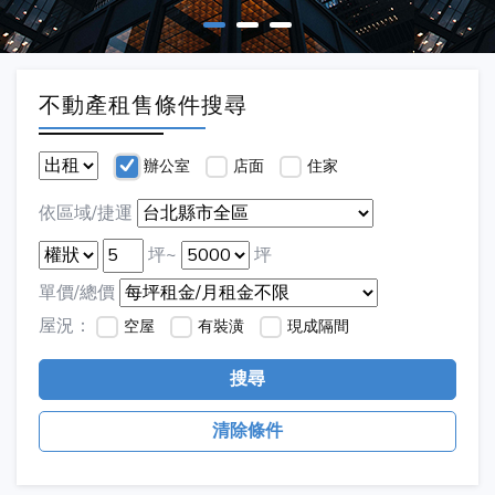
不動產租售條件搜尋
辦公室
店面
住家
依區域/捷運
坪~
坪
單價/總價
屋況：
空屋
有裝潢
現成隔間
搜尋
清除條件