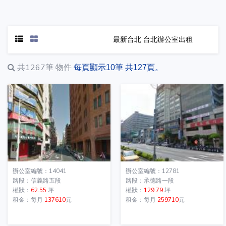
最新台北 台北辦公室出租
共1267筆
物件
每頁顯示10筆 共127頁。
辦公室編號：14041
辦公室編號：12781
路段：信義路五段
路段：承德路一段
權狀：
62.55
坪
權狀：
129.79
坪
租金：每月
137610
元
租金：每月
259710
元