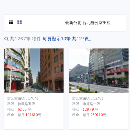
最新台北 台北辦公室出租
共1267筆
物件
每頁顯示10筆 共127頁。
辦公室編號：14041
辦公室編號：12781
路段：信義路五段
路段：承德路一段
權狀：
62.55
坪
權狀：
129.79
坪
租金：每月
137610
元
租金：每月
259710
元