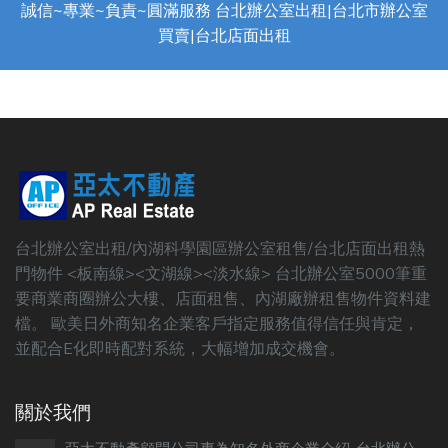
誠信~專業~負責~圓滿服務 台北辦公室出租|台北市辦公室
買賣|台北店面出租
台北辦公室出租/內湖科學園區辦公室租售/台北店面出租熱
門物件 <板南線><文湖線><淡水線> 台北辦公室5000筆重
要商業商圈辦公大樓、店面租售、內湖廠辦租售物件資料建
檔。 歐美日外商知名企業客戶指定服務值得信任與肯定，
並配合E化即時配對系統，大幅增加成交機會。
關於我們