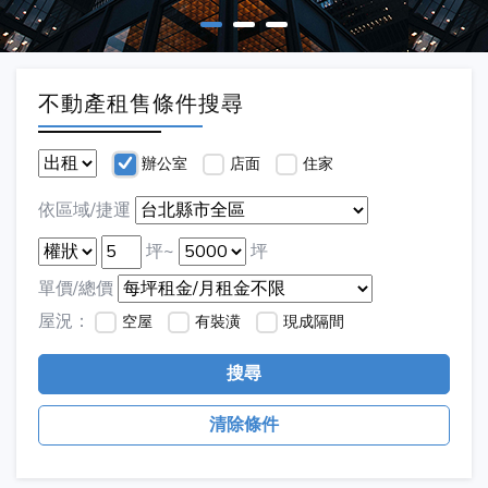
不動產租售條件搜尋
辦公室
店面
住家
依區域/捷運
坪~
坪
單價/總價
屋況：
空屋
有裝潢
現成隔間
搜尋
清除條件