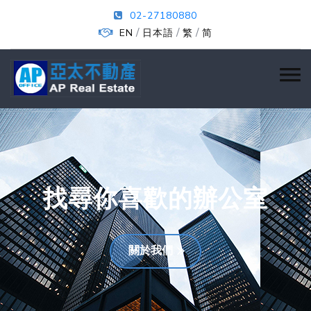
02-27180880
/
/
/
EN
日本語
繁
简
找尋你喜歡的辦公室
關於我們