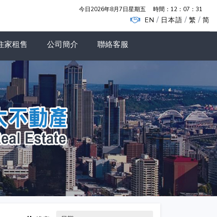
今日2026年8月7日星期五
時間：
12：07：32
/
/
/
EN
日本語
繁
简
住家租售
公司簡介
聯絡客服