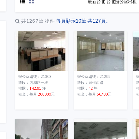
最新台北 台北辦公室出租
共1267筆
物件
每頁顯示10筆 共127頁。
辦公室編號：21303
辦公室編號：21295
路段：內湖路一段
路段：民權西路
權狀：
142.91
坪
權狀：
42
坪
租金：每月
200000
元
租金：每月
56700
元