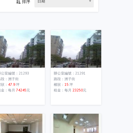
日期
排序
辦公室編號：21293
辦公室編號：21291
路段：洲子街
路段：洲子街
權狀：
47.9
坪
權狀：
15
坪
租金：每月
74245
元
租金：每月
23250
元