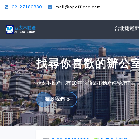
02-27180880
mail@apofficce.com
台北捷運
找尋你喜歡的辦公
亞太不動產已有18年的商業不動產經驗,有能
關於我們