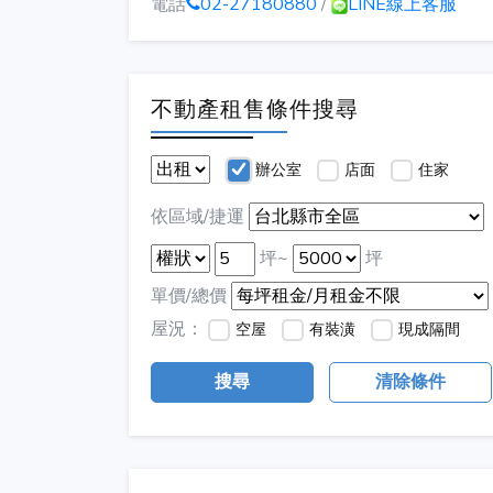
電話
02-27180880
/
LINE線上客服
不動產租售條件搜尋
辦公室
店面
住家
依區域/捷運
坪~
坪
單價/總價
屋況：
空屋
有裝潢
現成隔間
搜尋
清除條件