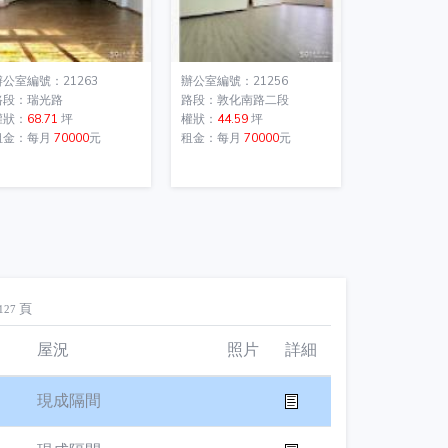
辦公室編號：21263
辦公室編號：21256
路段：瑞光路
路段：敦化南路二段
權狀：
68.71
坪
權狀：
44.59
坪
租金：每月
70000
元
租金：每月
70000
元
頁
127
屋況
照片
詳細
現成隔間