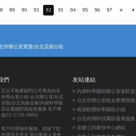
8
89
90
91
92
93
94
95
96
97
台北市辦公室買賣|台北店面出租
我們
友站連結
亞太不動產顧問公司專為知名
內湖科學園區辦公室進駐規
外商企業介紹-台北辦公室/台北
台北市辦公室租金實價登錄
店面/台北高級住家/內湖科學園
區企業總部面租售服務 客戶專
南港軟體科學園區介紹
線02-2718-0880)
台北內湖科技園區發展協會
送愛心到家扶中心網站
客戶代尋物件服務。請留下您
的需求及意見.當日客服人員會