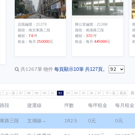
店面編號：21279
辦公室編號：21268
路段：南京東路二段
路段：南港路三段
權狀：
74
坪
權狀：
370
坪
租金：每月
250000
元
租金：每月
445000
元
共1267筆
物件
每頁顯示10筆 共127頁。
共
頁
上一頁
87
88
89
90
91
92
93
94
95
96
97
下一頁
尾頁
路段
捷運線
坪數
每坪租金
每月租金
東路三段
文湖線→
182.5
0元
0元