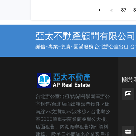
87
8
亞太不動產顧問有限公司
誠信~專業~負責~圓滿服務 台北辦公室出租|
關於
台北辦公室出租/內湖科學園區辦公
室租售/台北店面出租熱門物件 <板
南線><文湖線><淡水線> 台北辦公
室5000筆重要商業商圈辦公大樓、
店面租售、內湖廠辦租售物件資料
建檔。 歐美日外商知名企業客戶指