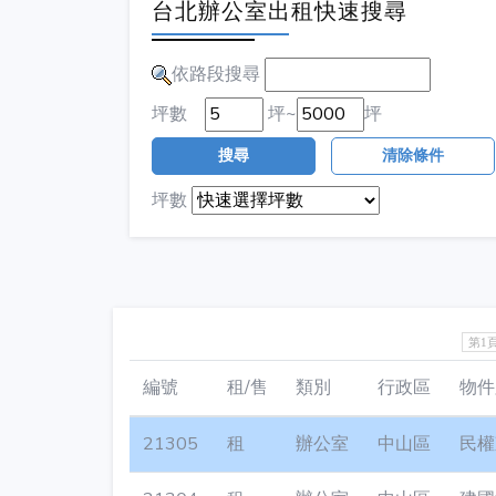
台北辦公室出租快速搜尋
依路段搜尋
坪數
坪~
坪
搜尋
清除條件
坪數
第1
編號
租/售
類別
行政區
物件
21305
租
辦公室
中山區
民權