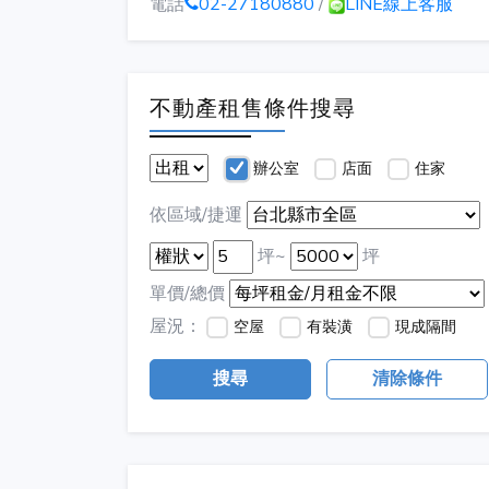
電話
02-27180880
/
LINE線上客服
不動產租售條件搜尋
辦公室
店面
住家
依區域/捷運
坪~
坪
單價/總價
屋況：
空屋
有裝潢
現成隔間
搜尋
清除條件