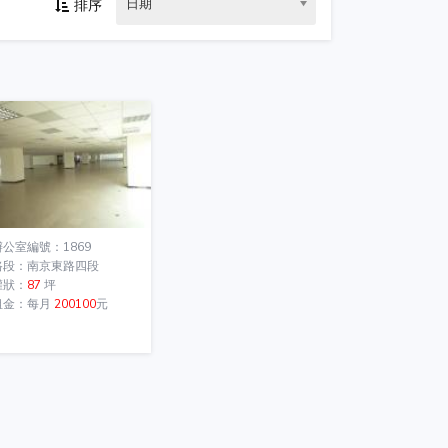
日期
排序
辦公室編號：1869
路段：南京東路四段
權狀：
87
坪
租金：每月
200100
元