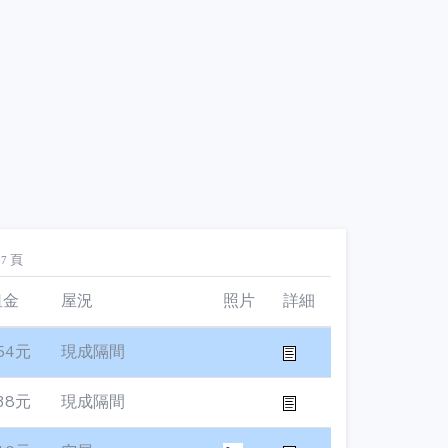
頁
27
租金
屋況
照片
詳細
54元
現成隔間
38元
現成隔間