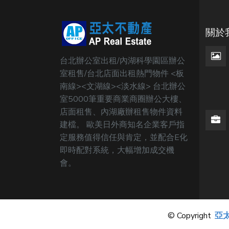
關於
台北辦公室出租/內湖科學園區辦公
室租售/台北店面出租熱門物件 <板
南線><文湖線><淡水線> 台北辦公
室5000筆重要商業商圈辦公大樓、
店面租售、內湖廠辦租售物件資料
建檔。 歐美日外商知名企業客戶指
定服務值得信任與肯定，並配合E化
即時配對系統，大幅增加成交機
會。
© Copyright
亞