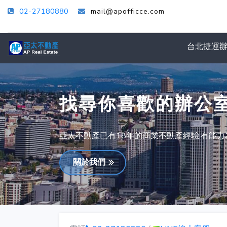
02-27180880
mail@apofficce.com
台北捷運
找尋你喜歡的辦公
亞太不動產已有18年的商業不動產經驗,有能
關於我們