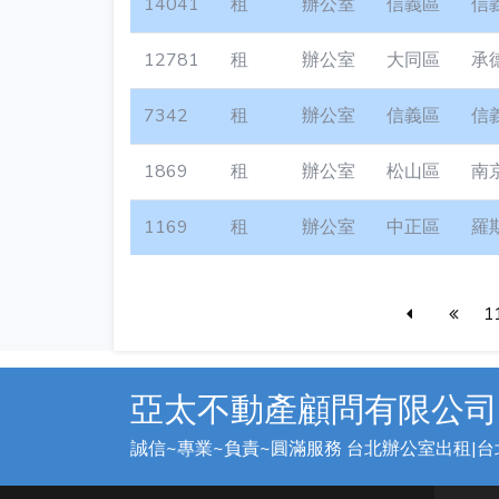
14041
租
辦公室
信義區
信
12781
租
辦公室
大同區
承
7342
租
辦公室
信義區
信
1869
租
辦公室
松山區
南
1169
租
辦公室
中正區
羅
1
亞太不動產顧問有限公司
誠信~專業~負責~圓滿服務 台北辦公室出租|