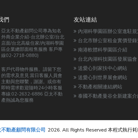
我們
友站連結
亞太不動產顧問公司專為知名
內湖科學園區辦公室進駐規
外商企業介紹-台北辦公室/台北
台北市辦公室租金實價登錄
店面/台北高級住家/內湖科學園
區企業總部面租售服務 客戶專
南港軟體科學園區介紹
線02-2718-0880)
台北內湖科技園區發展協會
送愛心到家扶中心網站
客戶代尋物件服務。請留下您
的需求及意見.當日客服人員會
送愛心到世界展會網站
主動與您聯繫，謝謝。或你有
不動產相關連結網站
即時需求歡迎隨時24小時客服
專線:02-2632-6886 亞太不動
泰國不動產曼谷全新建案介
產熱誠為您服務
太不動產顧問有限公司
2026. All Rights Reserved 本程式執行耗時