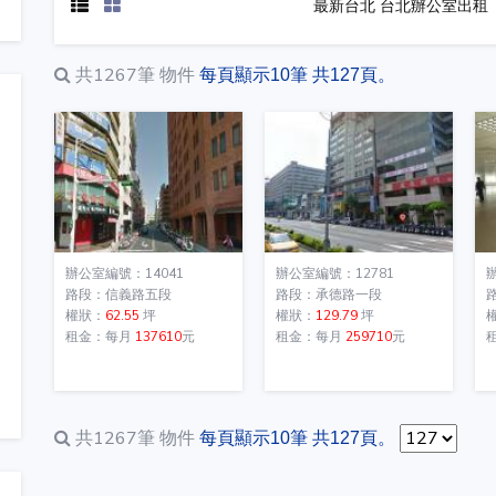
最新台北 台北辦公室出租
共1267筆
物件
每頁顯示10筆 共127頁。
辦公室編號：14041
辦公室編號：12781
路段：信義路五段
路段：承德路一段
權狀：
62.55
坪
權狀：
129.79
坪
租金：每月
137610
元
租金：每月
259710
元
共1267筆
物件
每頁顯示10筆 共127頁。