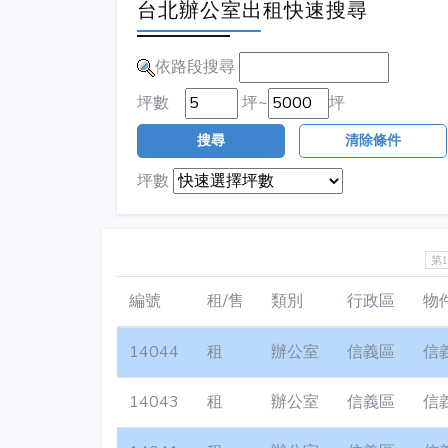
台北辦公室出租快速搜尋
依路段搜尋
坪數
坪~
坪
搜尋
清除條件
坪數
第
編號
租/售
類別
行政區
物
14044
租
辦公室
信義區
信
14043
租
辦公室
信義區
信