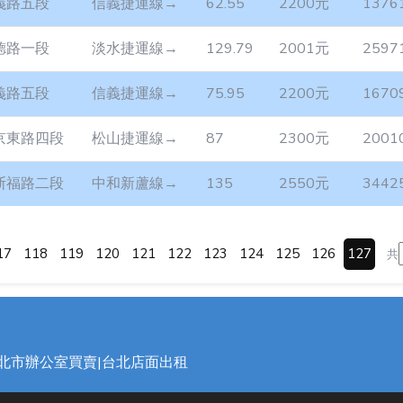
義路五段
信義捷運線→
62.55
2200元
1376
德路一段
淡水捷運線→
129.79
2001元
2597
義路五段
信義捷運線→
75.95
2200元
1670
京東路四段
松山捷運線→
87
2300元
2001
斯福路二段
中和新蘆線→
135
2550元
3442
17
118
119
120
121
122
123
124
125
126
127
共
台北市辦公室買賣|台北店面出租