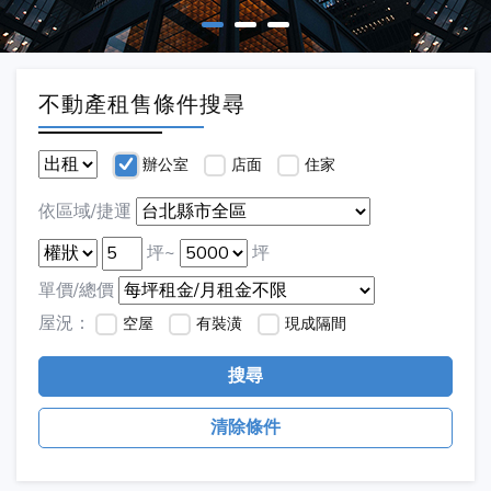
不動產租售條件搜尋
辦公室
店面
住家
依區域/捷運
坪~
坪
單價/總價
屋況：
空屋
有裝潢
現成隔間
搜尋
清除條件