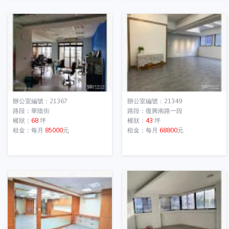
辦公室編號：21367
辦公室編號：21349
路段：華陰街
路段：復興南路一段
權狀：
68
坪
權狀：
43
坪
租金：每月
85000
元
租金：每月
68800
元