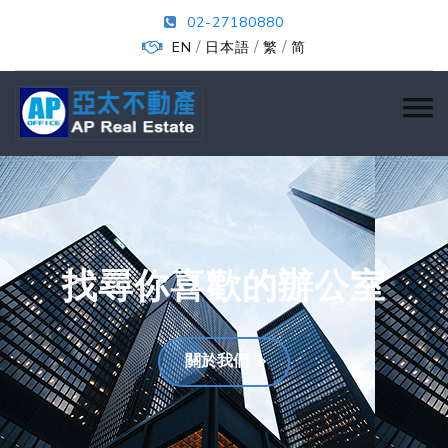
02-27180880
/
/
/
EN
日本語
繁
简
找尋你喜歡的辦公室
關於我們