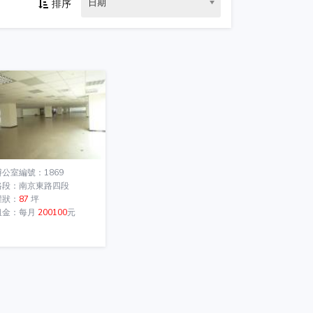
日期
排序
辦公室編號：1869
路段：南京東路四段
權狀：
87
坪
租金：每月
200100
元