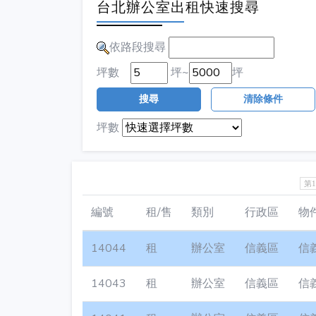
台北辦公室出租快速搜尋
依路段搜尋
坪數
坪~
坪
搜尋
清除條件
坪數
第
編號
租/售
類別
行政區
物
14044
租
辦公室
信義區
信
14043
租
辦公室
信義區
信