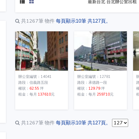
最新台北 台北辦公室出租
共1267筆
物件
每頁顯示10筆 共127頁。
辦公室編號：14041
辦公室編號：12781
路段：信義路五段
路段：承德路一段
權狀：
62.55
坪
權狀：
129.79
坪
租金：每月
137610
元
租金：每月
259710
元
共1267筆
物件
每頁顯示10筆 共127頁。