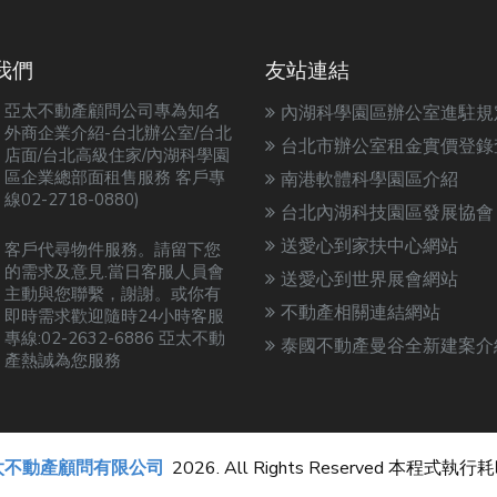
我們
友站連結
亞太不動產顧問公司專為知名
內湖科學園區辦公室進駐規
外商企業介紹-台北辦公室/台北
台北市辦公室租金實價登錄
店面/台北高級住家/內湖科學園
區企業總部面租售服務 客戶專
南港軟體科學園區介紹
線02-2718-0880)
台北內湖科技園區發展協會
送愛心到家扶中心網站
客戶代尋物件服務。請留下您
的需求及意見.當日客服人員會
送愛心到世界展會網站
主動與您聯繫，謝謝。或你有
不動產相關連結網站
即時需求歡迎隨時24小時客服
專線:02-2632-6886 亞太不動
泰國不動產曼谷全新建案介
產熱誠為您服務
太不動產顧問有限公司
2026. All Rights Reserved 本程式執行耗時