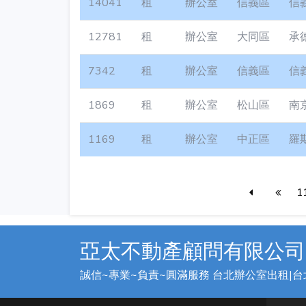
14041
租
辦公室
信義區
信
12781
租
辦公室
大同區
承
7342
租
辦公室
信義區
信
1869
租
辦公室
松山區
南
1169
租
辦公室
中正區
羅
1
亞太不動產顧問有限公司
誠信~專業~負責~圓滿服務 台北辦公室出租|