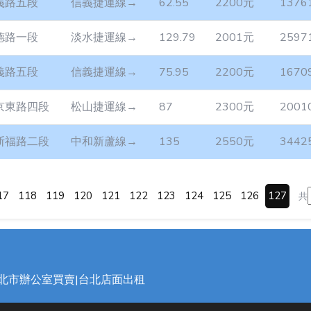
義路五段
信義捷運線→
62.55
2200元
1376
德路一段
淡水捷運線→
129.79
2001元
2597
義路五段
信義捷運線→
75.95
2200元
1670
京東路四段
松山捷運線→
87
2300元
2001
斯福路二段
中和新蘆線→
135
2550元
3442
17
118
119
120
121
122
123
124
125
126
127
共
台北市辦公室買賣|台北店面出租