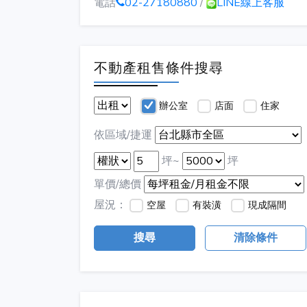
電話
02-27180880
/
LINE線上客服
不動產租售條件搜尋
辦公室
店面
住家
依區域/捷運
坪~
坪
單價/總價
屋況：
空屋
有裝潢
現成隔間
搜尋
清除條件