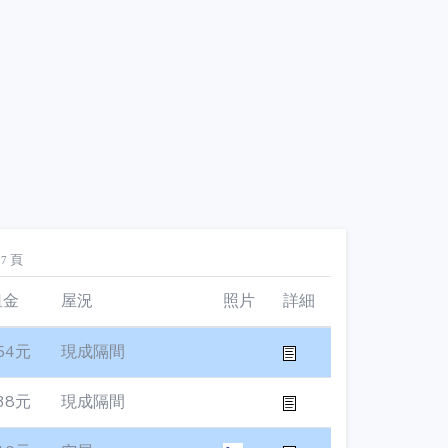
頁
27
租金
屋況
照片
詳細
54元
現成隔間
38元
現成隔間