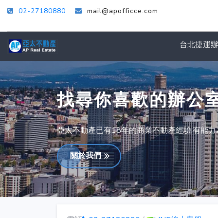
02-27180880
mail@apofficce.com
台北捷運
找尋你喜歡的辦公
亞太不動產已有18年的商業不動產經驗,有能
關於我們