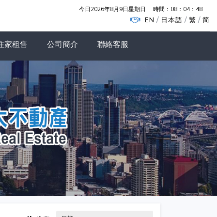
今日2026年8月9日星期日
時間：
08：04：49
/
/
/
EN
日本語
繁
简
住家租售
公司簡介
聯絡客服