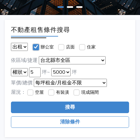
不動產租售條件搜尋
辦公室
店面
住家
依區域/捷運
坪~
坪
單價/總價
屋況：
空屋
有裝潢
現成隔間
搜尋
清除條件