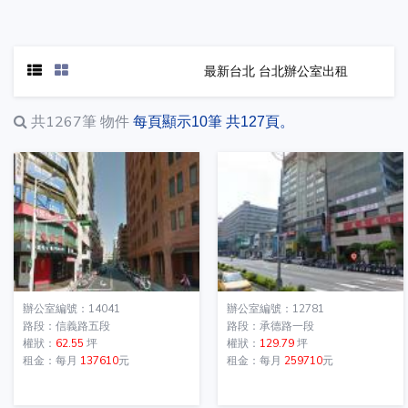
最新台北 台北辦公室出租
共1267筆
物件
每頁顯示10筆 共127頁。
辦公室編號：14041
辦公室編號：12781
路段：信義路五段
路段：承德路一段
權狀：
62.55
坪
權狀：
129.79
坪
租金：每月
137610
元
租金：每月
259710
元