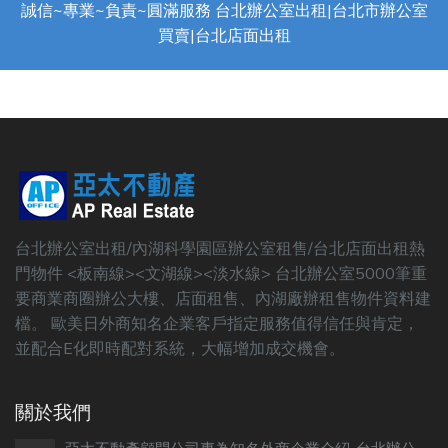
誠信~專業~負責~圓滿服務 台北辦公室出租|台北市辦公室
買賣|台北店面出租
台北辦公室出租/內湖科學園區辦公室租售/台北店面出租熱
門物件 <板南線><文湖線><淡水線> 台北辦公室5000筆重
要商業商圈辦公大樓、店面租售、內湖廠辦租售物件資料建
檔。 歐美日外商知名企業客戶指定服務值得信任與肯定，
並配合E化即時配對系統，大幅增加成交機會。
關於我們