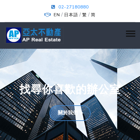
02-27180880
/
/
/
EN
日本語
繁
简
找尋你喜歡的辦公室
關於我們