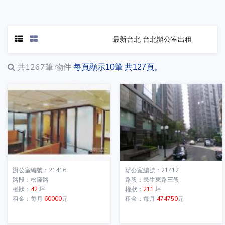
最新台北 台北辦公室出租
共1267筆
物件
每頁顯示10筆 共127頁。
辦公室編號：21416
辦公室編號：21412
路段：松隆路
路段：民生東路三段
權狀：
42
坪
權狀：
211
坪
租金：每月
60000
元
租金：每月
474750
元