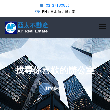
02-27180880
/
/
/
EN
日本語
繁
简
找尋你喜歡的辦公室
關於我們