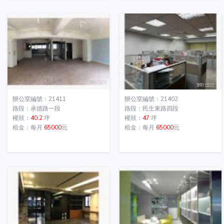
辦公室編號：21411
辦公室編號：21402
路段：承德路一段
路段：民生東路四段
權狀：
40.2
坪
權狀：
47
坪
租金：每月
65000
元
租金：每月
65000
元