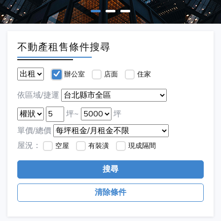
不動產租售條件搜尋
辦公室
店面
住家
依區域/捷運
坪~
坪
單價/總價
屋況：
空屋
有裝潢
現成隔間
搜尋
清除條件