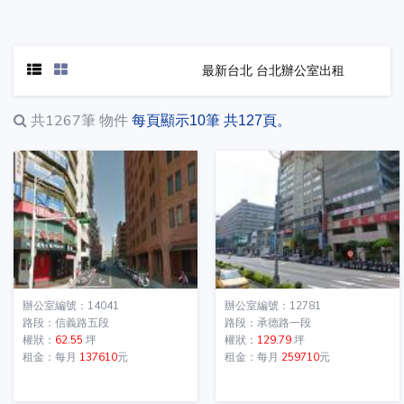
最新台北 台北辦公室出租
共1267筆
物件
每頁顯示10筆 共127頁。
辦公室編號：14041
辦公室編號：12781
路段：信義路五段
路段：承德路一段
權狀：
62.55
坪
權狀：
129.79
坪
租金：每月
137610
元
租金：每月
259710
元