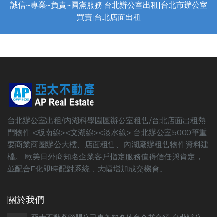
誠信~專業~負責~圓滿服務 台北辦公室出租|台北市辦公室
買賣|台北店面出租
台北辦公室出租/內湖科學園區辦公室租售/台北店面出租熱
門物件 <板南線><文湖線><淡水線> 台北辦公室5000筆重
要商業商圈辦公大樓、店面租售、內湖廠辦租售物件資料建
檔。 歐美日外商知名企業客戶指定服務值得信任與肯定，
並配合E化即時配對系統，大幅增加成交機會。
關於我們