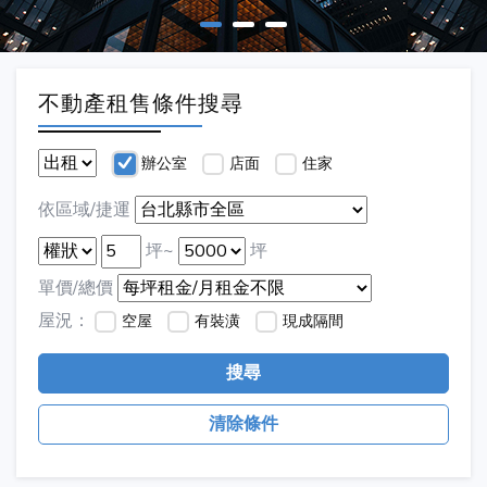
不動產租售條件搜尋
辦公室
店面
住家
依區域/捷運
坪~
坪
單價/總價
屋況：
空屋
有裝潢
現成隔間
搜尋
清除條件