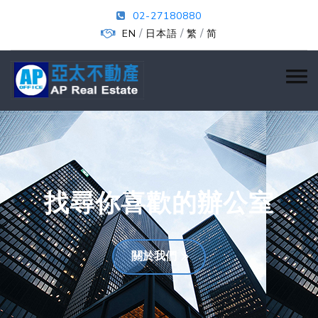
02-27180880
/
/
/
EN
日本語
繁
简
找尋你喜歡的辦公室
關於我們