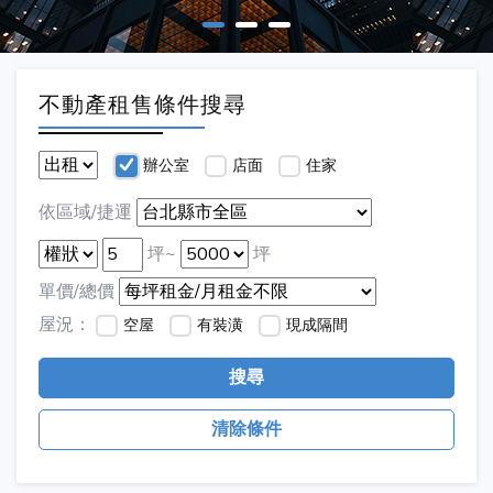
不動產租售條件搜尋
辦公室
店面
住家
依區域/捷運
坪~
坪
單價/總價
屋況：
空屋
有裝潢
現成隔間
搜尋
清除條件