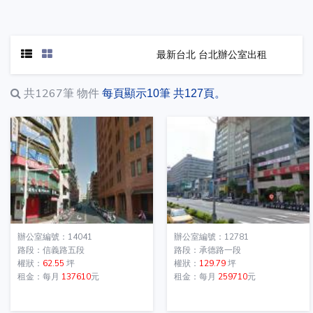
最新台北 台北辦公室出租
共1267筆
物件
每頁顯示10筆 共127頁。
辦公室編號：14041
辦公室編號：12781
路段：信義路五段
路段：承德路一段
權狀：
62.55
坪
權狀：
129.79
坪
租金：每月
137610
元
租金：每月
259710
元