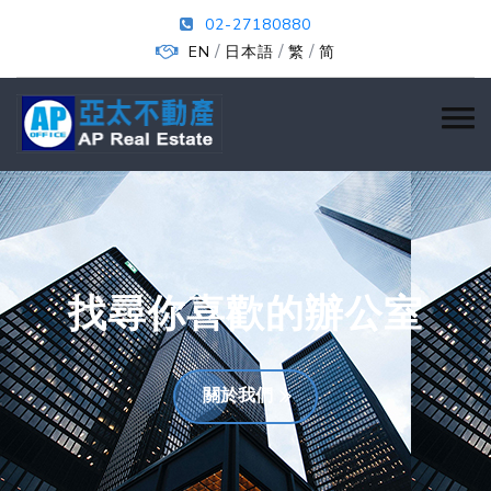
02-27180880
/
/
/
EN
日本語
繁
简
找尋你喜歡的辦公室
關於我們