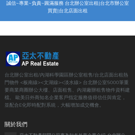
誠信~專業~負責~圓滿服務 台北辦公室出租|台北市辦公室
買賣|台北店面出租
台北辦公室出租/內湖科學園區辦公室租售/台北店面出租熱
門物件 <板南線><文湖線><淡水線> 台北辦公室5000筆重
要商業商圈辦公大樓、店面租售、內湖廠辦租售物件資料建
檔。 歐美日外商知名企業客戶指定服務值得信任與肯定，
並配合E化即時配對系統，大幅增加成交機會。
關於我們