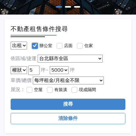
不動產租售條件搜尋
辦公室
店面
住家
依區域/捷運
坪~
坪
單價/總價
屋況：
空屋
有裝潢
現成隔間
搜尋
清除條件