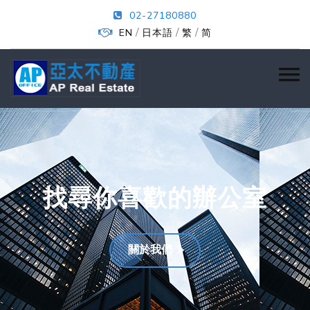
02-27180880
/
/
/
EN
日本語
繁
简
找尋你喜歡的辦公室
關於我們