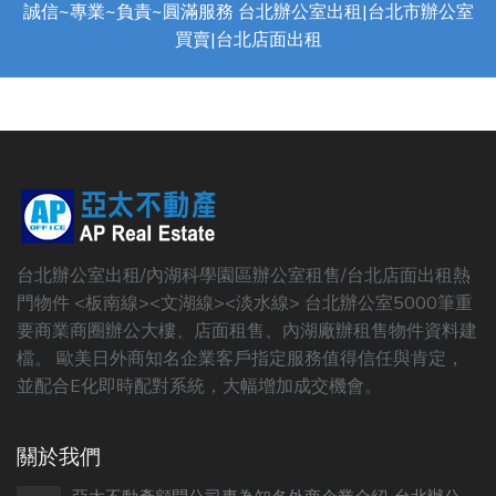
誠信~專業~負責~圓滿服務 台北辦公室出租|台北市辦公室
買賣|台北店面出租
台北辦公室出租/內湖科學園區辦公室租售/台北店面出租熱
門物件 <板南線><文湖線><淡水線> 台北辦公室5000筆重
要商業商圈辦公大樓、店面租售、內湖廠辦租售物件資料建
檔。 歐美日外商知名企業客戶指定服務值得信任與肯定，
並配合E化即時配對系統，大幅增加成交機會。
關於我們