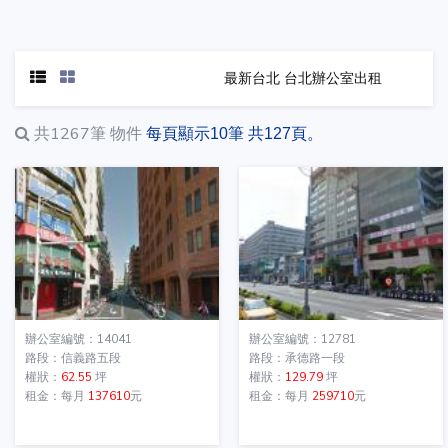
最新台北 台北辦公室出租
共1267筆
物件
每頁顯示10筆 共127頁。
辦公室編號：14041
辦公室編號：12781
路段：信義路五段
路段：承德路一段
權狀：
62.55
坪
權狀：
129.79
坪
租金：每月
137610
元
租金：每月
259710
元