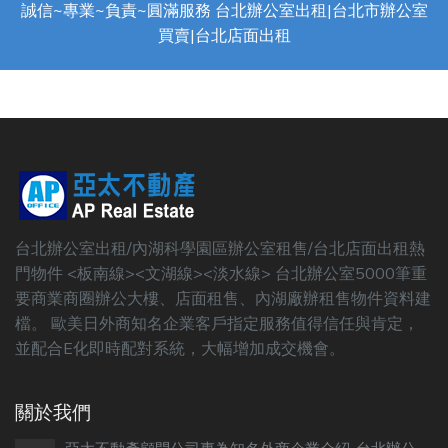
誠信~專業~負責~圓滿服務 台北辦公室出租|台北市辦公室
買賣|台北店面出租
台北辦公室出租/內湖科學園區辦公室租售/台北店面出租熱
門物件 <板南線><文湖線><淡水線> 台北辦公室5000筆重
要商業商圈辦公大樓、店面租售、內湖廠辦租售物件資料建
檔。 歐美日外商知名企業客戶指定服務值得信任與肯定，
並配合E化即時配對系統，大幅增加成交機會。
關於我們