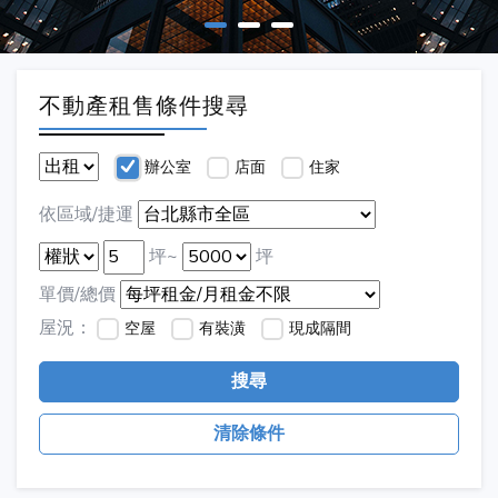
不動產租售條件搜尋
辦公室
店面
住家
依區域/捷運
坪~
坪
單價/總價
屋況：
空屋
有裝潢
現成隔間
搜尋
清除條件