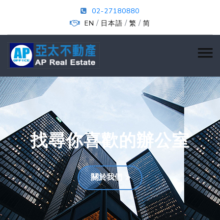
02-27180880
/
/
/
EN
日本語
繁
简
找尋你喜歡的辦公室
關於我們