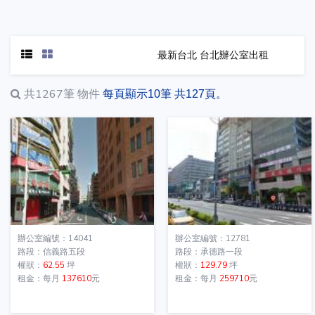
最新台北 台北辦公室出租
共1267筆
物件
每頁顯示10筆 共127頁。
辦公室編號：14041
辦公室編號：12781
路段：信義路五段
路段：承德路一段
權狀：
62.55
坪
權狀：
129.79
坪
租金：每月
137610
元
租金：每月
259710
元