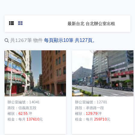
最新台北 台北辦公室出租
共1267筆
物件
每頁顯示10筆 共127頁。
辦公室編號：14041
辦公室編號：12781
路段：信義路五段
路段：承德路一段
權狀：
62.55
坪
權狀：
129.79
坪
租金：每月
137610
元
租金：每月
259710
元