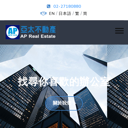
02-27180880
/
/
/
EN
日本語
繁
简
找尋你喜歡的辦公室
關於我們