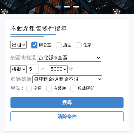
不動產租售條件搜尋
辦公室
店面
住家
依區域/捷運
坪~
坪
單價/總價
屋況：
空屋
有裝潢
現成隔間
搜尋
清除條件