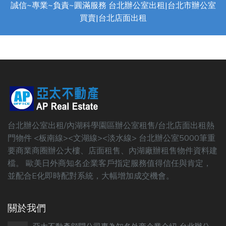
誠信~專業~負責~圓滿服務 台北辦公室出租|台北市辦公室
買賣|台北店面出租
台北辦公室出租/內湖科學園區辦公室租售/台北店面出租熱
門物件 <板南線><文湖線><淡水線> 台北辦公室5000筆重
要商業商圈辦公大樓、店面租售、內湖廠辦租售物件資料建
檔。 歐美日外商知名企業客戶指定服務值得信任與肯定，
並配合E化即時配對系統，大幅增加成交機會。
關於我們