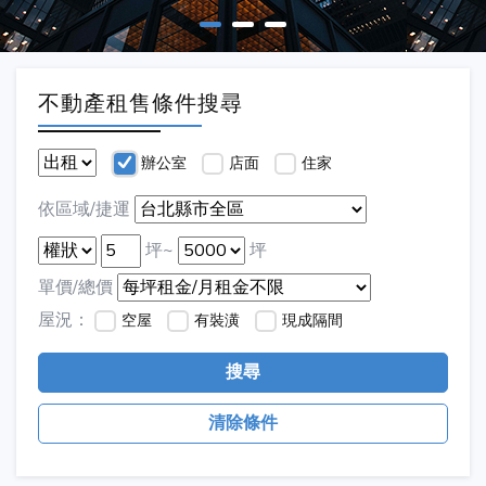
不動產租售條件搜尋
辦公室
店面
住家
依區域/捷運
坪~
坪
單價/總價
屋況：
空屋
有裝潢
現成隔間
搜尋
清除條件