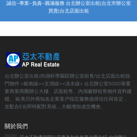
誠信~專業~負責~圓滿服務 台北辦公室出租|台北市辦公室
買賣|台北店面出租
台北辦公室出租/內湖科學園區辦公室租售/台北店面出租熱
門物件 <板南線><文湖線><淡水線> 台北辦公室5000筆重
要商業商圈辦公大樓、店面租售、內湖廠辦租售物件資料建
檔。 歐美日外商知名企業客戶指定服務值得信任與肯定，
並配合E化即時配對系統，大幅增加成交機會。
關於我們