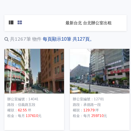
最新台北 台北辦公室出租
共1267筆
物件
每頁顯示10筆 共127頁。
辦公室編號：14041
辦公室編號：12781
路段：信義路五段
路段：承德路一段
權狀：
62.55
坪
權狀：
129.79
坪
租金：每月
137610
元
租金：每月
259710
元