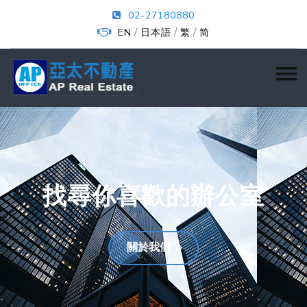
02-27180880
/
/
/
EN
日本語
繁
简
找尋你喜歡的辦公室
關於我們