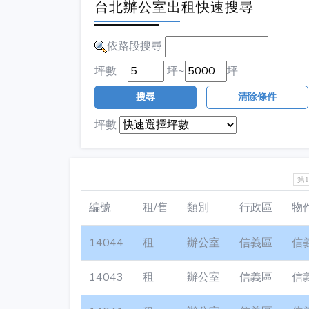
台北辦公室出租快速搜尋
依路段搜尋
坪數
坪~
坪
搜尋
清除條件
坪數
第
編號
租/售
類別
行政區
物
14044
租
辦公室
信義區
信
14043
租
辦公室
信義區
信