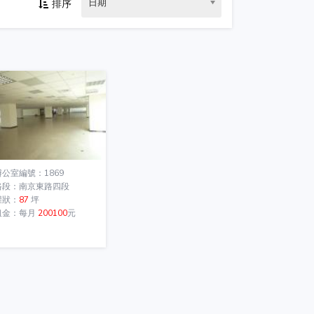
日期
排序
辦公室編號：1869
路段：南京東路四段
權狀：
87
坪
租金：每月
200100
元