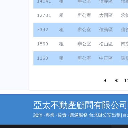
14041
租
辦公室
信義區
信
12781
租
辦公室
大同區
承
7342
租
辦公室
信義區
信
1869
租
辦公室
松山區
南
1169
租
辦公室
中正區
羅
1
亞太不動產顧問有限公司
誠信~專業~負責~圓滿服務 台北辦公室出租|