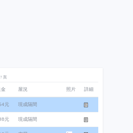
頁
27
租金
屋況
照片
詳細
54元
現成隔間
38元
現成隔間