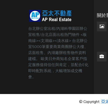
關於
台北辦公室出租/內湖科學園區辦公
室租售/台北店面出租熱門物件 <板
南線><文湖線><淡水線> 台北辦公
室5000筆重要商業商圈辦公大樓、
店面租售、內湖廠辦租售物件資料
建檔。 歐美日外商知名企業客戶指
定服務值得信任與肯定，並配合E化
即時配對系統，大幅增加成交機
會。
© Copyright
亞