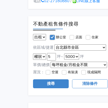
電話
02-27180880
/
LINE線上客服
不動產租售條件搜尋
辦公室
店面
住家
依區域/捷運
坪~
坪
單價/總價
屋況：
空屋
有裝潢
現成隔間
搜尋
清除條件