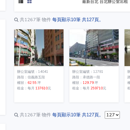
最新台北 台北辦公室出租
共1267筆
物件
每頁顯示10筆 共127頁。
辦公室編號：14041
辦公室編號：12781
路段：信義路五段
路段：承德路一段
權狀：
62.55
坪
權狀：
129.79
坪
租金：每月
137610
元
租金：每月
259710
元
共1267筆
物件
每頁顯示10筆 共127頁。