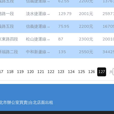
義路五段
信義捷運線→
62.55
2200元
1376
德路一段
淡水捷運線→
129.79
2001元
2597
義路五段
信義捷運線→
75.95
2200元
1670
京東路四段
松山捷運線→
87
2300元
2001
斯福路二段
中和新蘆線→
135
2550元
3442
17
118
119
120
121
122
123
124
125
126
127
共
台北市辦公室買賣|台北店面出租