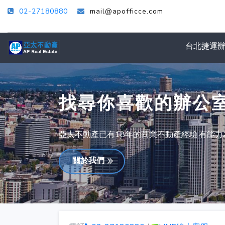
02-27180880
mail@apofficce.com
台北捷運
找尋你喜歡的辦公
亞太不動產已有18年的商業不動產經驗,有能
關於我們