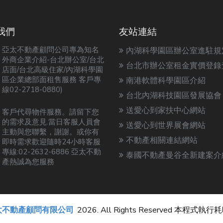
我們
友站連結
亞太不動產顧問公司專為知名
內湖科學園區辦公室進駐規
外商企業介紹-台北辦公室/台北
台北市辦公室租金實價登錄
店面/台北高級住家/內湖科學園
區企業總部面租售服務 客戶專
南港軟體科學園區介紹
線02-2718-0880)
台北內湖科技園區發展協會
送愛心到家扶中心網站
客戶代尋物件服務。請留下您
的需求及意見.當日客服人員會
送愛心到世界展會網站
主動與您聯繫，謝謝。或你有
不動產相關連結網站
即時需求歡迎隨時24小時客服
專線:02-2632-6886 亞太不動
泰國不動產曼谷全新建案介
產熱誠為您服務
太不動產顧問有限公司
2026. All Rights Reserved 本程式執行耗時