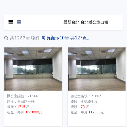
最新台北 台北辦公室出租
共1267筆
物件
每頁顯示10筆 共127頁。
辦公室編號：21644
辦公室編號：21602
路段：舊宗路一段()
路段：承德路七段
權狀：
1715
坪
權狀：
73
坪
租金：每月
3773000
元
租金：每月
112055
元