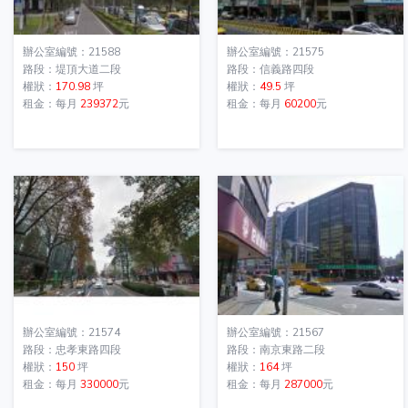
辦公室編號：21588
辦公室編號：21575
路段：堤頂大道二段
路段：信義路四段
權狀：
170.98
坪
權狀：
49.5
坪
租金：每月
239372
元
租金：每月
60200
元
辦公室編號：21574
辦公室編號：21567
路段：忠孝東路四段
路段：南京東路二段
權狀：
150
坪
權狀：
164
坪
租金：每月
330000
元
租金：每月
287000
元