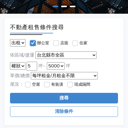
不動產租售條件搜尋
辦公室
店面
住家
依區域/捷運
坪~
坪
單價/總價
屋況：
空屋
有裝潢
現成隔間
搜尋
清除條件