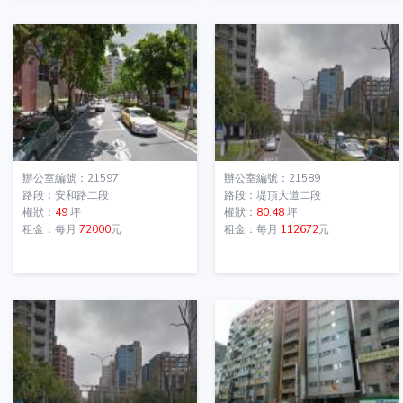
辦公室編號：21597
辦公室編號：21589
路段：安和路二段
路段：堤頂大道二段
權狀：
49
坪
權狀：
80.48
坪
租金：每月
72000
元
租金：每月
112672
元