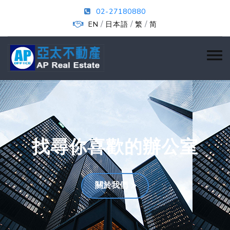
02-27180880
/
/
/
EN
日本語
繁
简
找尋你喜歡的辦公室
關於我們