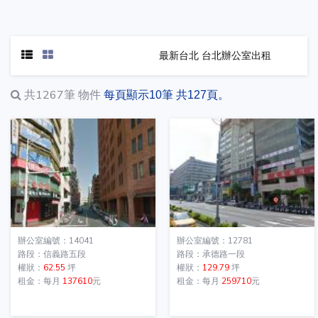
最新台北 台北辦公室出租
共1267筆
物件
每頁顯示10筆 共127頁。
辦公室編號：14041
辦公室編號：12781
路段：信義路五段
路段：承德路一段
權狀：
62.55
坪
權狀：
129.79
坪
租金：每月
137610
元
租金：每月
259710
元