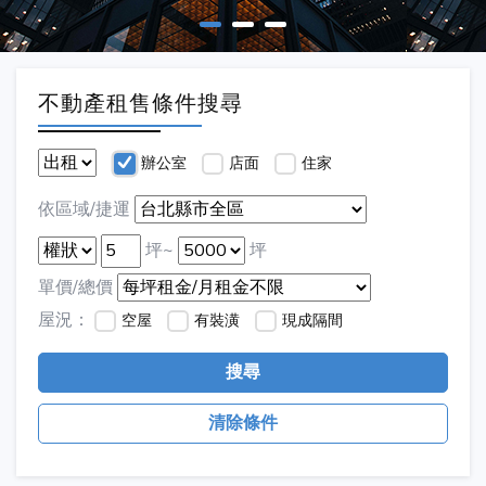
不動產租售條件搜尋
辦公室
店面
住家
依區域/捷運
坪~
坪
單價/總價
屋況：
空屋
有裝潢
現成隔間
搜尋
清除條件