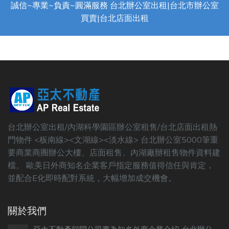
誠信~專業~負責~圓滿服務 台北辦公室出租|台北市辦公室
買賣|台北店面出租
台北辦公室出租/內湖科學園區辦公室租售/台北店面出租熱
門物件 <板南線><文湖線><淡水線> 台北辦公室5000筆重
要商業商圈辦公大樓、店面租售、內湖廠辦租售物件資料建
檔。 歐美日外商知名企業客戶指定服務值得信任與肯定，
並配合E化即時配對系統，大幅增加成交機會。
關於我們