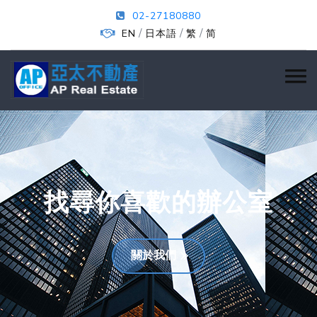
02-27180880
/
/
/
EN
日本語
繁
简
找尋你喜歡的辦公室
關於我們