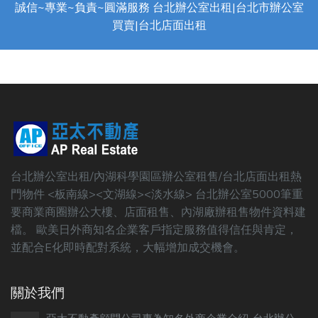
誠信~專業~負責~圓滿服務 台北辦公室出租|台北市辦公室
買賣|台北店面出租
台北辦公室出租/內湖科學園區辦公室租售/台北店面出租熱
門物件 <板南線><文湖線><淡水線> 台北辦公室5000筆重
要商業商圈辦公大樓、店面租售、內湖廠辦租售物件資料建
檔。 歐美日外商知名企業客戶指定服務值得信任與肯定，
並配合E化即時配對系統，大幅增加成交機會。
關於我們