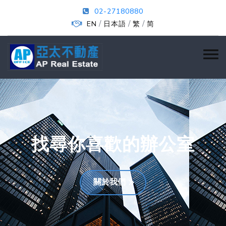
02-27180880
/
/
/
EN
日本語
繁
简
找尋你喜歡的辦公室
關於我們