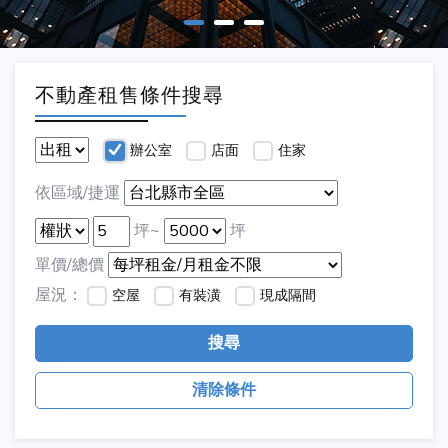
不動產租售條件搜尋
辦公室
店面
住家
依區域/捷運
坪~
坪
單價/總價
屋況：
空屋
有裝潢
現成隔間
搜尋
清除條件