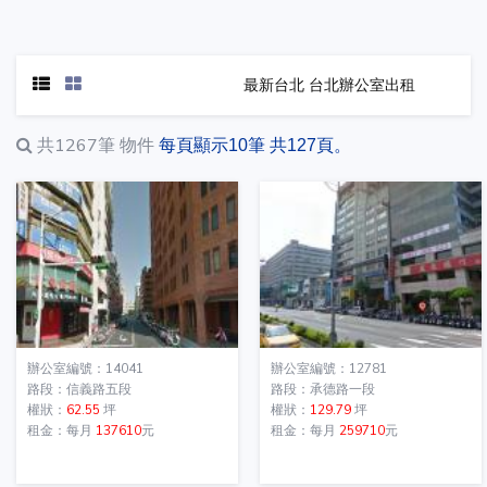
最新台北 台北辦公室出租
共1267筆
物件
每頁顯示10筆 共127頁。
辦公室編號：14041
辦公室編號：12781
路段：信義路五段
路段：承德路一段
權狀：
62.55
坪
權狀：
129.79
坪
租金：每月
137610
元
租金：每月
259710
元