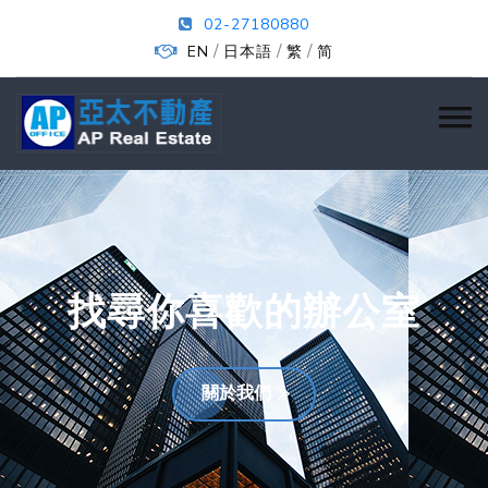
02-27180880
/
/
/
EN
日本語
繁
简
找尋你喜歡的辦公室
關於我們