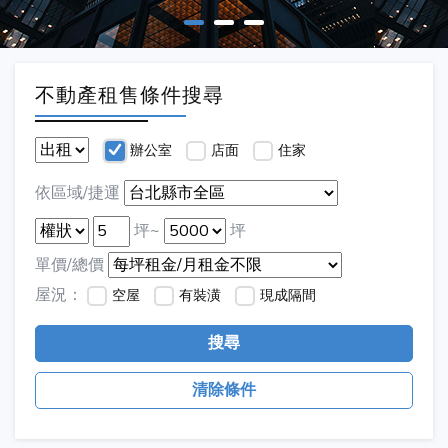
不動產租售條件搜尋
辦公室
店面
住家
依區域/捷運
坪~
坪
單價/總價
屋況：
空屋
有裝潢
現成隔間
搜尋
清除條件