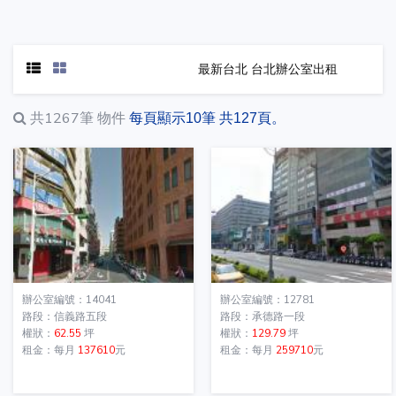
最新台北 台北辦公室出租
共1267筆
物件
每頁顯示10筆 共127頁。
辦公室編號：14041
辦公室編號：12781
路段：信義路五段
路段：承德路一段
權狀：
62.55
坪
權狀：
129.79
坪
租金：每月
137610
元
租金：每月
259710
元