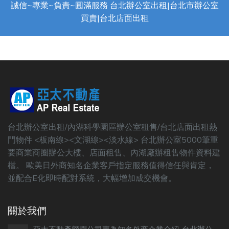
誠信~專業~負責~圓滿服務 台北辦公室出租|台北市辦公室
買賣|台北店面出租
台北辦公室出租/內湖科學園區辦公室租售/台北店面出租熱
門物件 <板南線><文湖線><淡水線> 台北辦公室5000筆重
要商業商圈辦公大樓、店面租售、內湖廠辦租售物件資料建
檔。 歐美日外商知名企業客戶指定服務值得信任與肯定，
並配合E化即時配對系統，大幅增加成交機會。
關於我們