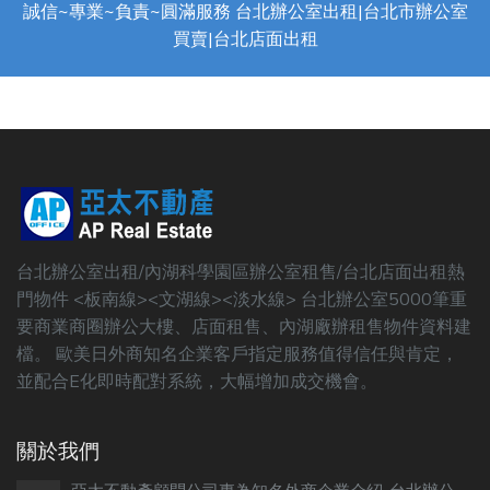
誠信~專業~負責~圓滿服務 台北辦公室出租|台北市辦公室
買賣|台北店面出租
台北辦公室出租/內湖科學園區辦公室租售/台北店面出租熱
門物件 <板南線><文湖線><淡水線> 台北辦公室5000筆重
要商業商圈辦公大樓、店面租售、內湖廠辦租售物件資料建
檔。 歐美日外商知名企業客戶指定服務值得信任與肯定，
並配合E化即時配對系統，大幅增加成交機會。
關於我們