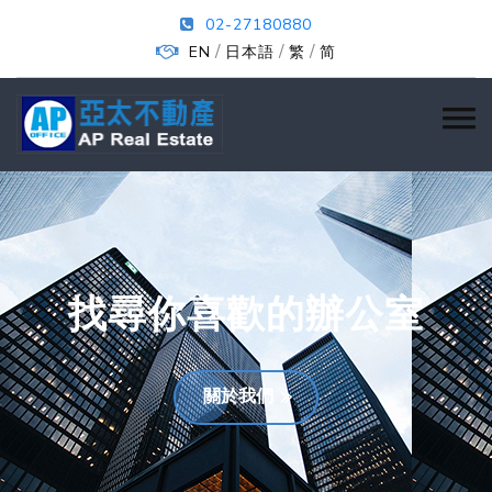
02-27180880
/
/
/
EN
日本語
繁
简
找尋你喜歡的辦公室
關於我們