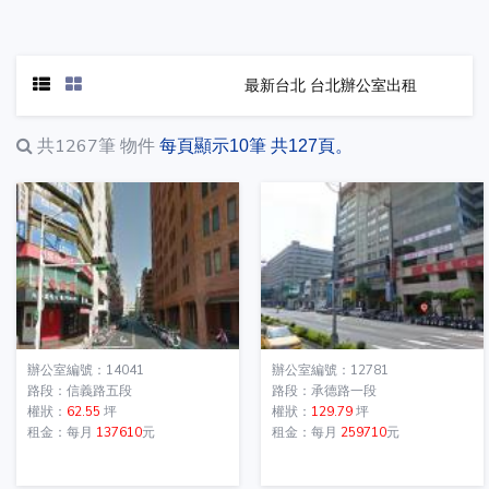
最新台北 台北辦公室出租
共1267筆
物件
每頁顯示10筆 共127頁。
辦公室編號：14041
辦公室編號：12781
路段：信義路五段
路段：承德路一段
權狀：
62.55
坪
權狀：
129.79
坪
租金：每月
137610
元
租金：每月
259710
元