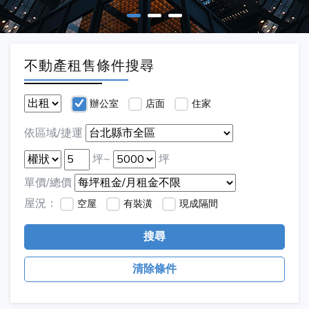
不動產租售條件搜尋
辦公室
店面
住家
依區域/捷運
坪~
坪
單價/總價
屋況：
空屋
有裝潢
現成隔間
搜尋
清除條件