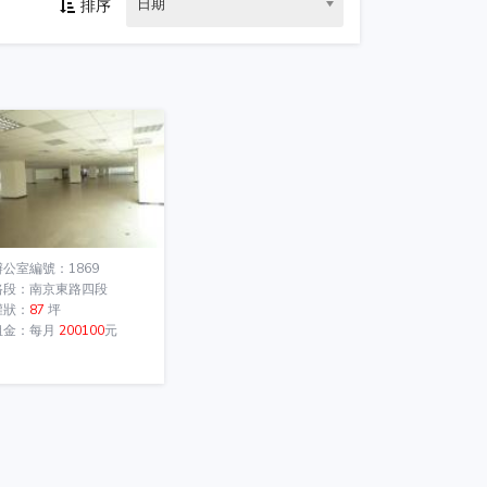
日期
排序
辦公室編號：1869
路段：南京東路四段
權狀：
87
坪
租金：每月
200100
元