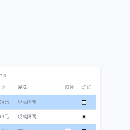
頁
27
租金
屋況
照片
詳細
54元
現成隔間
38元
現成隔間