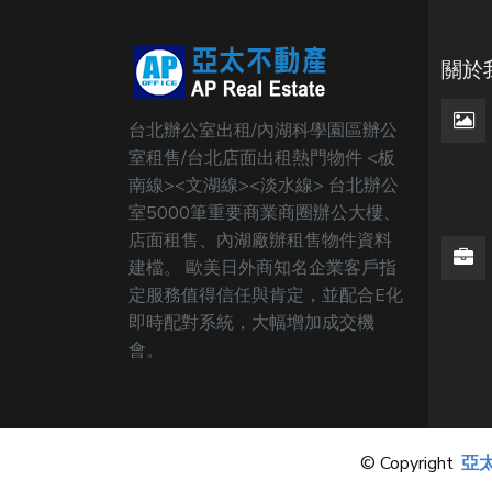
關於
台北辦公室出租/內湖科學園區辦公
室租售/台北店面出租熱門物件 <板
南線><文湖線><淡水線> 台北辦公
室5000筆重要商業商圈辦公大樓、
店面租售、內湖廠辦租售物件資料
建檔。 歐美日外商知名企業客戶指
定服務值得信任與肯定，並配合E化
即時配對系統，大幅增加成交機
會。
© Copyright
亞