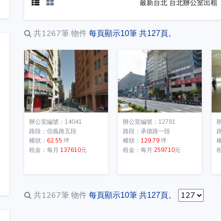
最新台北 台北辦公室出租
共1267筆
物件
每頁顯示10筆 共127頁。
辦公室編號：14041
辦公室編號：12781
路段：信義路五段
路段：承德路一段
權狀：
62.55
坪
權狀：
129.79
坪
租金：每月
137610
元
租金：每月
259710
元
共1267筆
物件
每頁顯示10筆 共127頁。