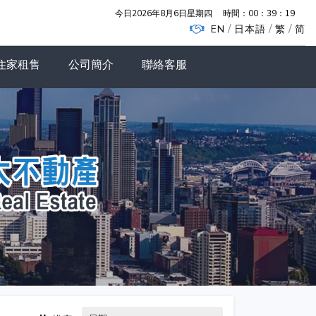
今日2026年8月6日星期四
時間：
00：39：20
/
/
/
EN
日本語
繁
简
住家租售
公司簡介
聯絡客服