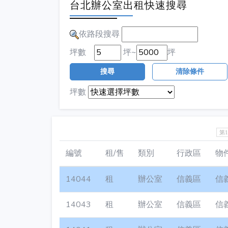
台北辦公室出租快速搜尋
依路段搜尋
坪數
坪~
坪
搜尋
清除條件
坪數
第
編號
租/售
類別
行政區
物
14044
租
辦公室
信義區
信
14043
租
辦公室
信義區
信