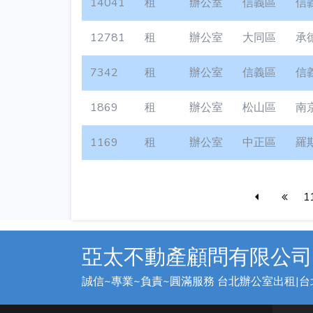
14041
租
辦公室
信義區
信
12781
租
辦公室
大同區
承
7342
租
辦公室
信義區
信
1869
租
辦公室
松山區
南
1169
租
辦公室
中正區
羅
1
亞太不動產顧問有限公司
誠信~專業~負責~圓滿服務 台北辦公室出租|