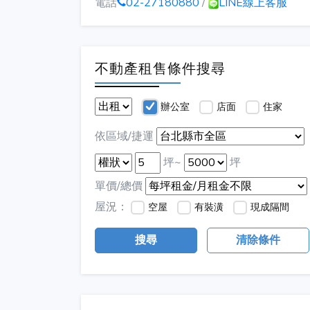
電話
02-27180880
/
LINE線上客服
不動產租售條件搜尋
辦公室
店面
住家
依區域/捷運
坪~
坪
單價/總價
屋況：
空屋
有裝潢
現成隔間
搜尋
清除條件