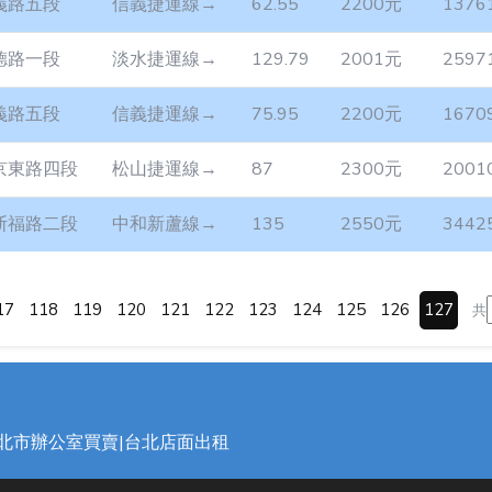
義路五段
信義捷運線→
62.55
2200元
1376
德路一段
淡水捷運線→
129.79
2001元
2597
義路五段
信義捷運線→
75.95
2200元
1670
京東路四段
松山捷運線→
87
2300元
2001
斯福路二段
中和新蘆線→
135
2550元
3442
17
118
119
120
121
122
123
124
125
126
127
共
台北市辦公室買賣|台北店面出租