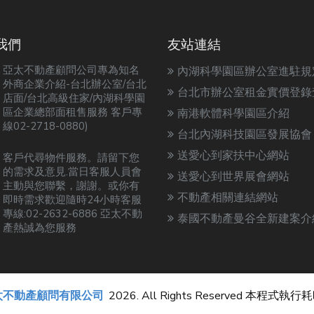
我們
友站連結
亞太不動產顧問公司專為知名
內湖科學園區辦公室進駐規
外商企業介紹-台北辦公室/台北
台北市辦公室租金實價登錄
店面/台北高級住家/內湖科學園
區企業總部面租售服務 客戶專
南港軟體科學園區介紹
線02-2718-0880)
台北內湖科技園區發展協會
送愛心到家扶中心網站
客戶代尋物件服務。請留下您
的需求及意見.當日客服人員會
送愛心到世界展會網站
主動與您聯繫，謝謝。或你有
不動產相關連結網站
即時需求歡迎隨時24小時客服
專線:02-2632-6886 亞太不動
泰國不動產曼谷全新建案介
產熱誠為您服務
太不動產顧問有限公司
2026. All Rights Reserved 本程式執行耗時