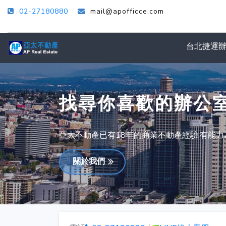
02-27180880
mail@apofficce.com
台北捷運
找尋你喜歡的辦公
亞太不動產已有18年的商業不動產經驗,有能
關於我們