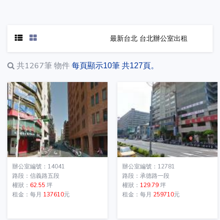
最新台北 台北辦公室出租
共1267筆
物件
每頁顯示10筆 共127頁。
辦公室編號：14041
辦公室編號：12781
路段：信義路五段
路段：承德路一段
權狀：
62.55
坪
權狀：
129.79
坪
租金：每月
137610
元
租金：每月
259710
元