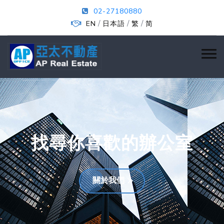
02-27180880
/
/
/
EN
日本語
繁
简
找尋你喜歡的辦公室
關於我們