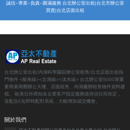
誠信~專業~負責~圓滿服務 台北辦公室出租|台北市辦公室
買賣|台北店面出租
台北辦公室出租/內湖科學園區辦公室租售/台北店面出租熱
門物件 <板南線><文湖線><淡水線> 台北辦公室5000筆重
要商業商圈辦公大樓、店面租售、內湖廠辦租售物件資料建
檔。 歐美日外商知名企業客戶指定服務值得信任與肯定，
並配合E化即時配對系統，大幅增加成交機會。
關於我們