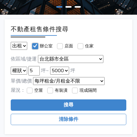
不動產租售條件搜尋
辦公室
店面
住家
依區域/捷運
坪~
坪
單價/總價
屋況：
空屋
有裝潢
現成隔間
搜尋
清除條件