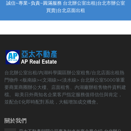
誠信~專業~負責~圓滿服務 台北辦公室出租|台北市辦公室
買賣|台北店面出租
台北辦公室出租/內湖科學園區辦公室租售/台北店面出租熱
門物件 <板南線><文湖線><淡水線> 台北辦公室5000筆重
要商業商圈辦公大樓、店面租售、內湖廠辦租售物件資料建
檔。 歐美日外商知名企業客戶指定服務值得信任與肯定，
並配合E化即時配對系統，大幅增加成交機會。
關於我們