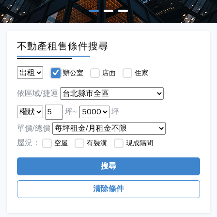
不動產租售條件搜尋
辦公室
店面
住家
依區域/捷運
坪~
坪
單價/總價
屋況：
空屋
有裝潢
現成隔間
搜尋
清除條件