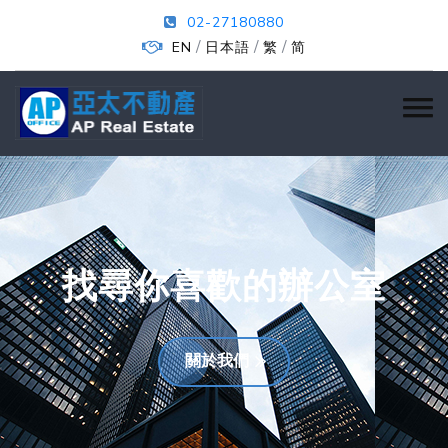
02-27180880
/
/
/
EN
日本語
繁
简
找尋你喜歡的辦公室
關於我們