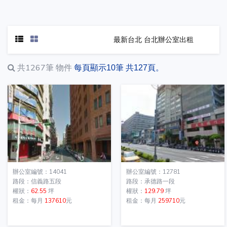
最新台北 台北辦公室出租
共1267筆
物件
每頁顯示10筆 共127頁。
辦公室編號：14041
辦公室編號：12781
路段：信義路五段
路段：承德路一段
權狀：
62.55
坪
權狀：
129.79
坪
租金：每月
137610
元
租金：每月
259710
元