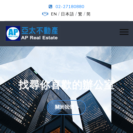
02-27180880
/
/
/
EN
日本語
繁
简
找尋你喜歡的辦公室
關於我們