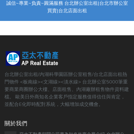
誠信~專業~負責~圓滿服務 台北辦公室出租|台北市辦公室
買賣|台北店面出租
台北辦公室出租/內湖科學園區辦公室租售/台北店面出租熱
門物件 <板南線><文湖線><淡水線> 台北辦公室5000筆重
要商業商圈辦公大樓、店面租售、內湖廠辦租售物件資料建
檔。 歐美日外商知名企業客戶指定服務值得信任與肯定，
並配合E化即時配對系統，大幅增加成交機會。
關於我們