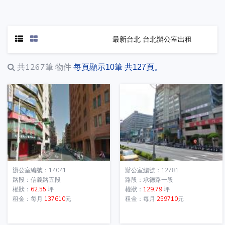
最新台北 台北辦公室出租
共1267筆
物件
每頁顯示10筆 共127頁。
辦公室編號：14041
辦公室編號：12781
路段：信義路五段
路段：承德路一段
權狀：
62.55
坪
權狀：
129.79
坪
租金：每月
137610
元
租金：每月
259710
元