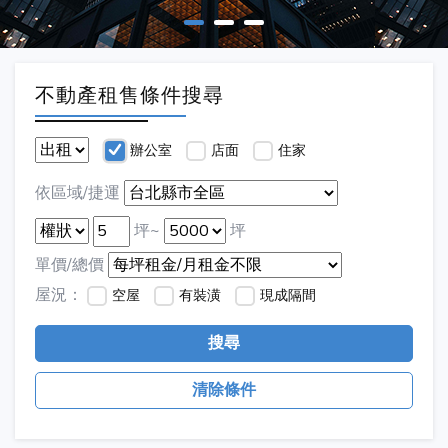
不動產租售條件搜尋
辦公室
店面
住家
依區域/捷運
坪~
坪
單價/總價
屋況：
空屋
有裝潢
現成隔間
搜尋
清除條件