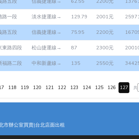
義路五段
信義捷運線→
62.55
2200元
1376
德路一段
淡水捷運線→
129.79
2001元
2597
義路五段
信義捷運線→
75.95
2200元
1670
京東路四段
松山捷運線→
87
2300元
2001
斯福路二段
中和新蘆線→
135
2550元
3442
17
118
119
120
121
122
123
124
125
126
127
共
台北市辦公室買賣|台北店面出租