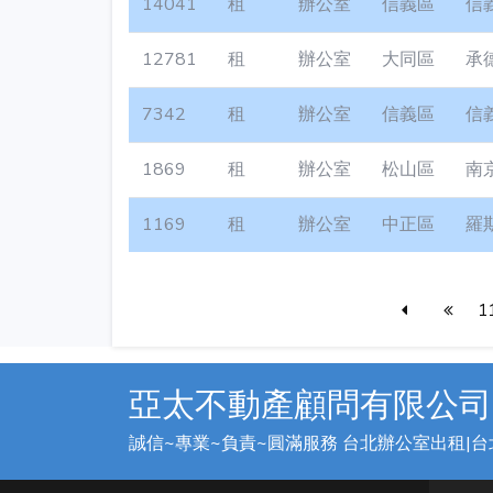
14041
租
辦公室
信義區
信
12781
租
辦公室
大同區
承
7342
租
辦公室
信義區
信
1869
租
辦公室
松山區
南
1169
租
辦公室
中正區
羅
1
亞太不動產顧問有限公司
誠信~專業~負責~圓滿服務 台北辦公室出租|