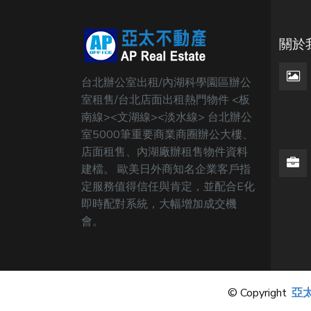
關於
台北辦公室出租/內湖科學園區辦公
室租售/台北店面出租熱門物件 <板
南線><文湖線><淡水線> 台北辦公
室5000筆重要商業商圈辦公大樓、
店面租售、內湖廠辦租售物件資料
建檔。 歐美日外商知名企業客戶指
定服務值得信任與肯定，並配合E化
即時配對系統，大幅增加成交機
會。
© Copyright
亞