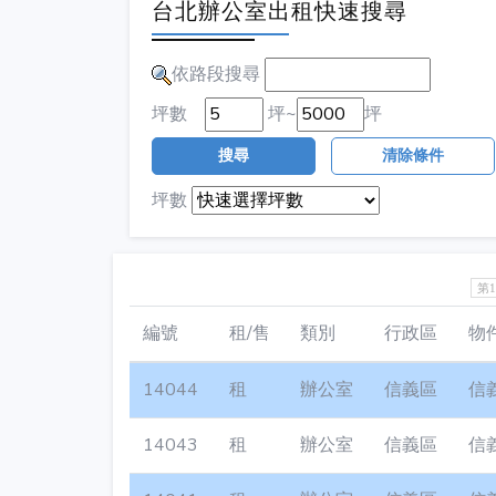
台北辦公室出租快速搜尋
依路段搜尋
坪數
坪~
坪
搜尋
清除條件
坪數
第
編號
租/售
類別
行政區
物
14044
租
辦公室
信義區
信
14043
租
辦公室
信義區
信