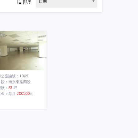
日期
排序
辦公室編號：1869
路段：南京東路四段
權狀：
87
坪
租金：每月
200100
元