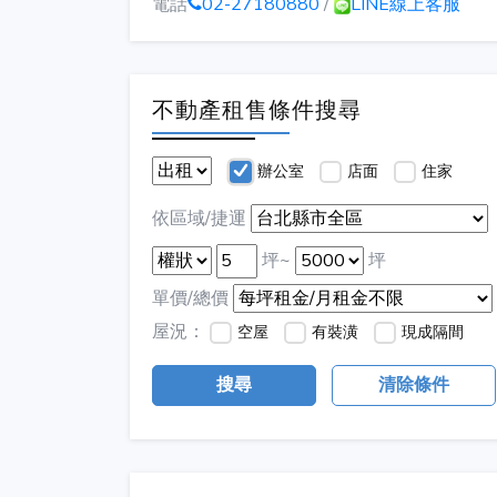
電話
02-27180880
/
LINE線上客服
不動產租售條件搜尋
辦公室
店面
住家
依區域/捷運
坪~
坪
單價/總價
屋況：
空屋
有裝潢
現成隔間
搜尋
清除條件