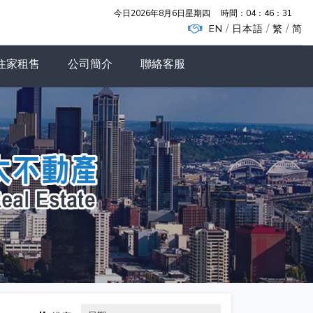
今日2026年8月6日星期四
時間：
04：46：32
/
/
/
EN
日本語
繁
简
住家租售
公司簡介
聯絡客服