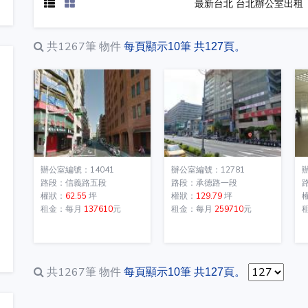
最新台北 台北辦公室出租
共1267筆
物件
每頁顯示10筆 共127頁。
辦公室編號：14041
辦公室編號：12781
路段：信義路五段
路段：承德路一段
權狀：
62.55
坪
權狀：
129.79
坪
租金：每月
137610
元
租金：每月
259710
元
共1267筆
物件
每頁顯示10筆 共127頁。