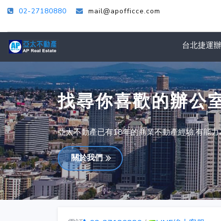
02-27180880
mail@apofficce.com
台北捷運
找尋你喜歡的辦公
亞太不動產已有18年的商業不動產經驗,有能
關於我們