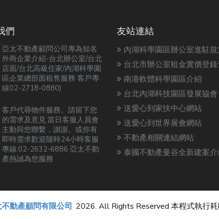
我們
友站連結
亞太不動產顧問公司專為知名
內湖科學園區辦公室進駐規
外商企業介紹-台北辦公室/台北
台北市辦公室租金實價登錄
店面/台北高級住家/內湖科學園
區企業總部面租售服務 客戶專
南港軟體科學園區介紹
線02-2718-0880)
台北內湖科技園區發展協會
送愛心到家扶中心網站
客戶代尋物件服務。請留下您
的需求及意見.當日客服人員會
送愛心到世界展會網站
主動與您聯繫，謝謝。或你有
不動產相關連結網站
即時需求歡迎隨時24小時客服
專線:02-2632-6886 亞太不動
泰國不動產曼谷全新建案介
產熱誠為您服務
太不動產顧問有限公司
2026. All Rights Reserved 本程式執行耗時