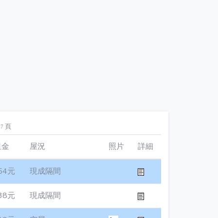
頁
27
租金
屋況
照片
詳細
54元
現成隔間
38元
現成隔間