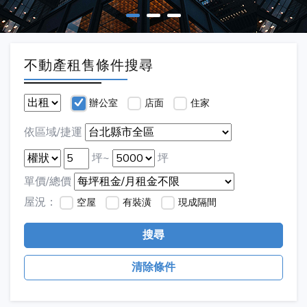
不動產租售條件搜尋
辦公室
店面
住家
依區域/捷運
坪~
坪
單價/總價
屋況：
空屋
有裝潢
現成隔間
搜尋
清除條件