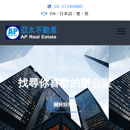
02-27180880
/
/
/
EN
日本語
繁
简
找尋你喜歡的辦公室
關於我們