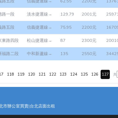
義路五段
信義捷運線→
62.55
2200元
1376
德路一段
淡水捷運線→
129.79
2001元
2597
義路五段
信義捷運線→
75.95
2200元
1670
京東路四段
松山捷運線→
87
2300元
2001
斯福路二段
中和新蘆線→
135
2550元
3442
17
118
119
120
121
122
123
124
125
126
127
共
台北市辦公室買賣|台北店面出租