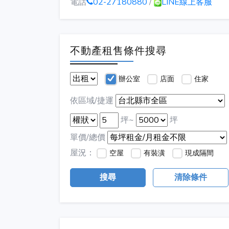
電話
02-27180880
/
LINE線上客服
不動產租售條件搜尋
辦公室
店面
住家
依區域/捷運
坪~
坪
單價/總價
屋況：
空屋
有裝潢
現成隔間
搜尋
清除條件