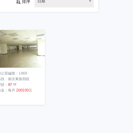
日期
排序
辦公室編號：1869
路段：南京東路四段
權狀：
87
坪
租金：每月
200100
元