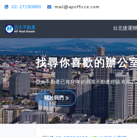
02-27180880
mail@apofficce.com
台北捷運
找尋你喜歡的辦公
亞太不動產已有18年的商業不動產經驗,有能
關於我們