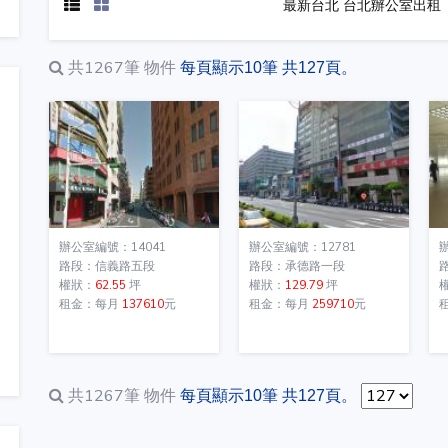
最新台北 台北辦公室出租
共1267筆
物件
每頁顯示10筆 共127頁。
辦公室編號：14041
辦公室編號：12781
路段：信義路五段
路段：承德路一段
權狀：
62.55
坪
權狀：
129.79
坪
租金：每月
137610
元
租金：每月
259710
元
共1267筆
物件
每頁顯示10筆 共127頁。