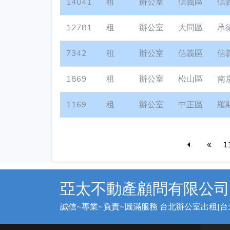
14041
租
辦公室
信義區
信
12781
租
辦公室
大同區
承
7342
租
辦公室
信義區
信
1869
租
辦公室
松山區
南
1169
租
辦公室
中正區
羅
1
亞太不動產顧問有限公司
誠信~專業~負責~圓滿服務 台北辦公室出租|