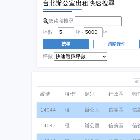
台北辦公室出租快速搜尋
依路段搜尋
坪數
坪~
坪
搜尋
清除條件
坪數
第
編號
租/售
類別
行政區
物
14044
租
辦公室
信義區
信
14043
租
辦公室
信義區
信