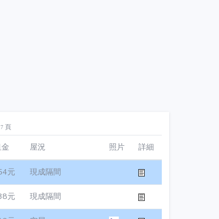
頁
27
租金
屋況
照片
詳細
54元
現成隔間
38元
現成隔間