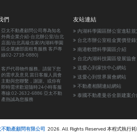
我們
友站連結
亞太不動產顧問公司專為知名
內湖科學園區辦公室進駐規
外商企業介紹-台北辦公室/台北
台北市辦公室租金實價登錄
店面/台北高級住家/內湖科學園
區企業總部面租售服務 客戶專
南港軟體科學園區介紹
線02-2718-0880)
台北內湖科技園區發展協會
送愛心到家扶中心網站
客戶代尋物件服務。請留下您
的需求及意見.當日客服人員會
送愛心到世界展會網站
主動與您聯繫，謝謝。或你有
不動產相關連結網站
即時需求歡迎隨時24小時客服
專線:02-2632-6886 亞太不動
泰國不動產曼谷全新建案介
產熱誠為您服務
太不動產顧問有限公司
2026. All Rights Reserved 本程式執行耗時