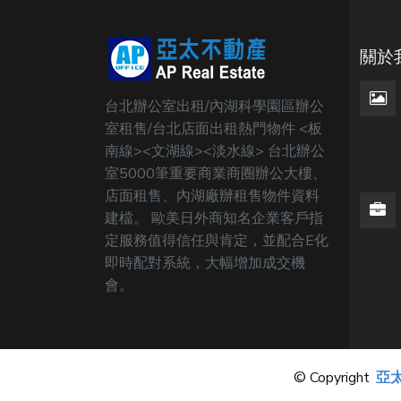
關於
台北辦公室出租/內湖科學園區辦公
室租售/台北店面出租熱門物件 <板
南線><文湖線><淡水線> 台北辦公
室5000筆重要商業商圈辦公大樓、
店面租售、內湖廠辦租售物件資料
建檔。 歐美日外商知名企業客戶指
定服務值得信任與肯定，並配合E化
即時配對系統，大幅增加成交機
會。
© Copyright
亞