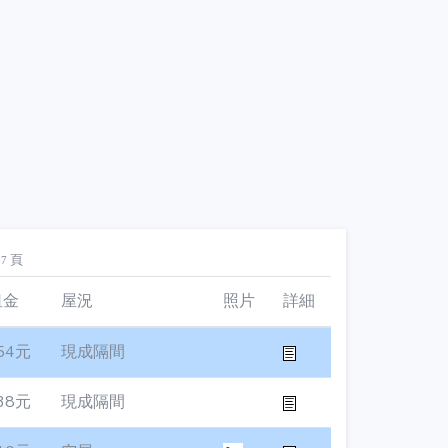
頁
27
租金
屋況
照片
詳細
54元
現成隔間
38元
現成隔間