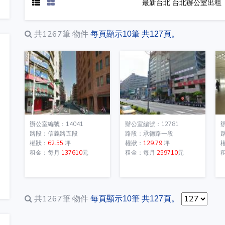
最新台北 台北辦公室出租
共1267筆
物件
每頁顯示10筆 共127頁。
辦公室編號：14041
辦公室編號：12781
路段：信義路五段
路段：承德路一段
權狀：
62.55
坪
權狀：
129.79
坪
租金：每月
137610
元
租金：每月
259710
元
共1267筆
物件
每頁顯示10筆 共127頁。