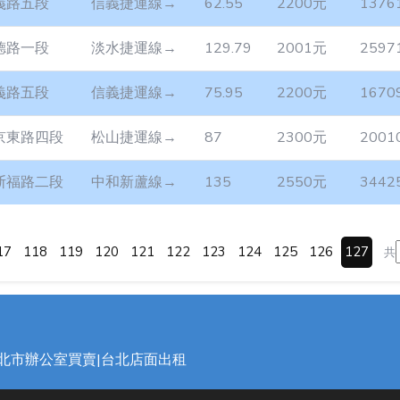
義路五段
信義捷運線→
62.55
2200元
1376
德路一段
淡水捷運線→
129.79
2001元
2597
義路五段
信義捷運線→
75.95
2200元
1670
京東路四段
松山捷運線→
87
2300元
2001
斯福路二段
中和新蘆線→
135
2550元
3442
17
118
119
120
121
122
123
124
125
126
127
共
台北市辦公室買賣|台北店面出租