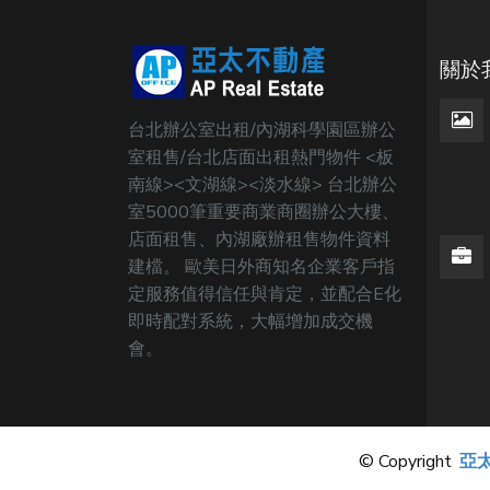
關於
台北辦公室出租/內湖科學園區辦公
室租售/台北店面出租熱門物件 <板
南線><文湖線><淡水線> 台北辦公
室5000筆重要商業商圈辦公大樓、
店面租售、內湖廠辦租售物件資料
建檔。 歐美日外商知名企業客戶指
定服務值得信任與肯定，並配合E化
即時配對系統，大幅增加成交機
會。
© Copyright
亞