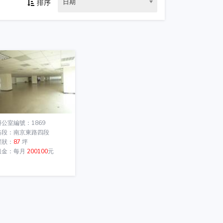
日期
排序
辦公室編號：1869
路段：南京東路四段
權狀：
87
坪
租金：每月
200100
元