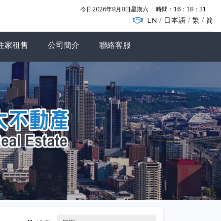
今日2026年8月8日星期六
時間：
16：18：32
/
/
/
EN
日本語
繁
简
住家租售
公司簡介
聯絡客服