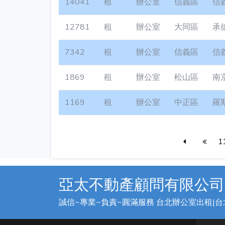
14041
租
辦公室
信義區
信
12781
租
辦公室
大同區
承
7342
租
辦公室
信義區
信
1869
租
辦公室
松山區
南
1169
租
辦公室
中正區
羅
1
亞太不動產顧問有限公司
誠信~專業~負責~圓滿服務 台北辦公室出租|