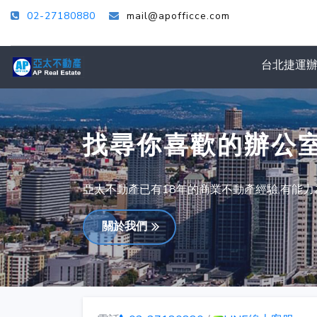
02-27180880
mail@apofficce.com
台北捷運
找尋你喜歡的辦公
亞太不動產已有18年的商業不動產經驗,有能
關於我們