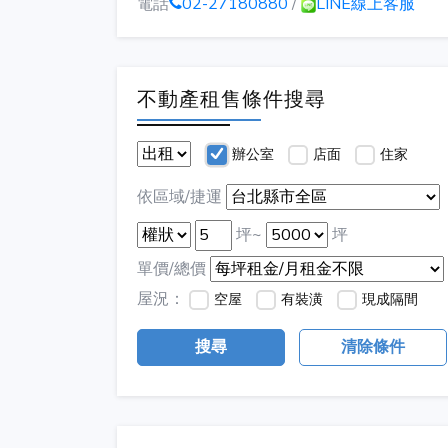
電話
02-27180880
/
LINE線上客服
不動產租售條件搜尋
辦公室
店面
住家
依區域/捷運
坪~
坪
單價/總價
屋況：
空屋
有裝潢
現成隔間
搜尋
清除條件