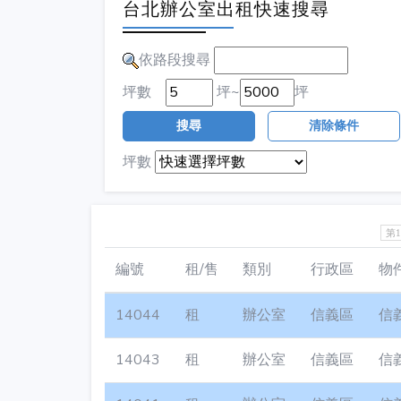
台北辦公室出租快速搜尋
依路段搜尋
坪數
坪~
坪
搜尋
清除條件
坪數
第
編號
租/售
類別
行政區
物
14044
租
辦公室
信義區
信
14043
租
辦公室
信義區
信