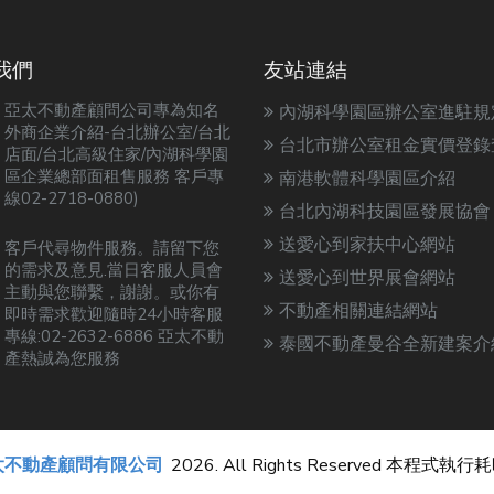
我們
友站連結
亞太不動產顧問公司專為知名
內湖科學園區辦公室進駐規
外商企業介紹-台北辦公室/台北
台北市辦公室租金實價登錄
店面/台北高級住家/內湖科學園
區企業總部面租售服務 客戶專
南港軟體科學園區介紹
線02-2718-0880)
台北內湖科技園區發展協會
送愛心到家扶中心網站
客戶代尋物件服務。請留下您
的需求及意見.當日客服人員會
送愛心到世界展會網站
主動與您聯繫，謝謝。或你有
不動產相關連結網站
即時需求歡迎隨時24小時客服
專線:02-2632-6886 亞太不動
泰國不動產曼谷全新建案介
產熱誠為您服務
太不動產顧問有限公司
2026. All Rights Reserved 本程式執行耗時