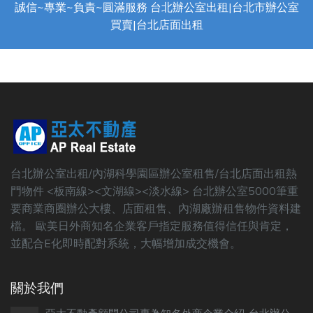
誠信~專業~負責~圓滿服務 台北辦公室出租|台北市辦公室
買賣|台北店面出租
台北辦公室出租/內湖科學園區辦公室租售/台北店面出租熱
門物件 <板南線><文湖線><淡水線> 台北辦公室5000筆重
要商業商圈辦公大樓、店面租售、內湖廠辦租售物件資料建
檔。 歐美日外商知名企業客戶指定服務值得信任與肯定，
並配合E化即時配對系統，大幅增加成交機會。
關於我們