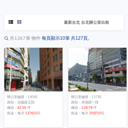
最新台北 台北辦公室出租
共1267筆
物件
每頁顯示10筆 共127頁。
辦公室編號：14041
辦公室編號：12781
路段：信義路五段
路段：承德路一段
權狀：
62.55
坪
權狀：
129.79
坪
租金：每月
137610
元
租金：每月
259710
元