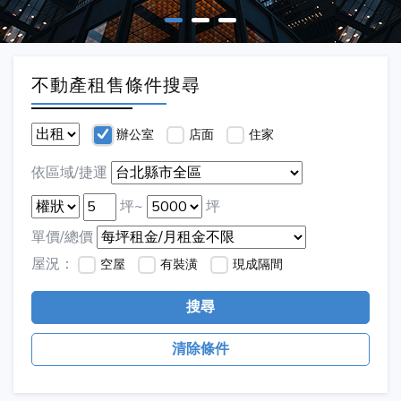
不動產租售條件搜尋
辦公室
店面
住家
依區域/捷運
坪~
坪
單價/總價
屋況：
空屋
有裝潢
現成隔間
搜尋
清除條件