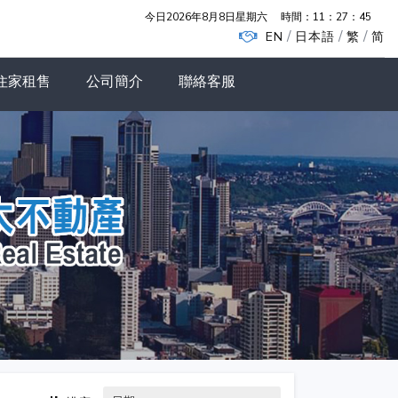
今日2026年8月8日星期六
時間：
11：27：46
/
/
/
EN
日本語
繁
简
住家租售
公司簡介
聯絡客服