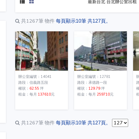
最新台北 台北辦公室出租
共1267筆
物件
每頁顯示10筆 共127頁。
辦公室編號：14041
辦公室編號：12781
路段：信義路五段
路段：承德路一段
權狀：
62.55
坪
權狀：
129.79
坪
租金：每月
137610
元
租金：每月
259710
元
共1267筆
物件
每頁顯示10筆 共127頁。