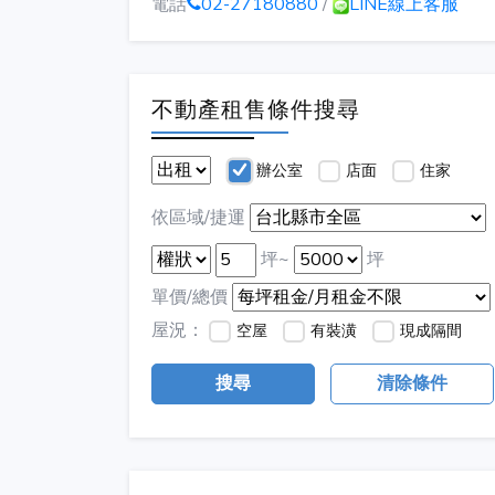
電話
02-27180880
/
LINE線上客服
不動產租售條件搜尋
辦公室
店面
住家
依區域/捷運
坪~
坪
單價/總價
屋況：
空屋
有裝潢
現成隔間
搜尋
清除條件