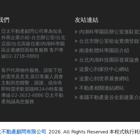
我們
友站連結
亞太不動產顧問公司專為知名
內湖科學園區辦公室進駐規
外商企業介紹-台北辦公室/台北
台北市辦公室租金實價登錄
店面/台北高級住家/內湖科學園
區企業總部面租售服務 客戶專
南港軟體科學園區介紹
線02-2718-0880)
台北內湖科技園區發展協會
送愛心到家扶中心網站
客戶代尋物件服務。請留下您
的需求及意見.當日客服人員會
送愛心到世界展會網站
主動與您聯繫，謝謝。或你有
不動產相關連結網站
即時需求歡迎隨時24小時客服
專線:02-2632-6886 亞太不動
泰國不動產曼谷全新建案介
產熱誠為您服務
太不動產顧問有限公司
2026. All Rights Reserved 本程式執行耗時