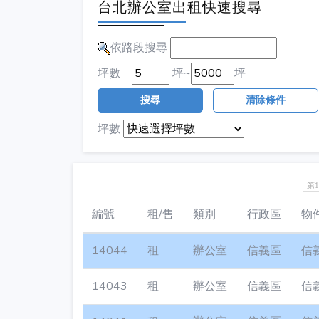
台北辦公室出租快速搜尋
依路段搜尋
坪數
坪~
坪
搜尋
清除條件
坪數
第
編號
租/售
類別
行政區
物
14044
租
辦公室
信義區
信
14043
租
辦公室
信義區
信