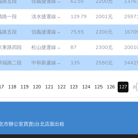
義路五段
信義捷運線→
62.55
2200元
1376
德路一段
淡水捷運線→
129.79
2001元
2597
義路五段
信義捷運線→
75.95
2200元
1670
京東路四段
松山捷運線→
87
2300元
2001
斯福路二段
中和新蘆線→
135
2550元
3442
17
118
119
120
121
122
123
124
125
126
127
共
台北市辦公室買賣|台北店面出租