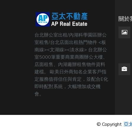
關於
台北辦公室出租/內湖科學園區辦公
室租售/台北店面出租熱門物件 <板
南線><文湖線><淡水線> 台北辦公
室5000筆重要商業商圈辦公大樓、
店面租售、內湖廠辦租售物件資料
建檔。 歐美日外商知名企業客戶指
定服務值得信任與肯定，並配合E化
即時配對系統，大幅增加成交機
會。
© Copyright
亞