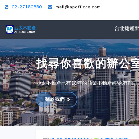
02-27180880
mail@apofficce.com
台北捷運
找尋你喜歡的辦公
亞太不動產已有18年的商業不動產經驗,有能
關於我們