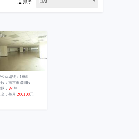
日期
排序
辦公室編號：1869
路段：南京東路四段
權狀：
87
坪
租金：每月
200100
元