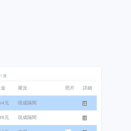
頁
27
租金
屋況
照片
詳細
54元
現成隔間
38元
現成隔間