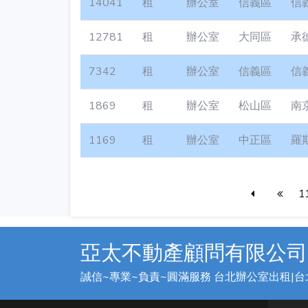
14041
租
辦公室
信義區
信
12781
租
辦公室
大同區
承
7342
租
辦公室
信義區
信
1869
租
辦公室
松山區
南
1169
租
辦公室
中正區
羅
1
亞太不動產顧問有限公司
誠信~專業~負責~圓滿服務 台北辦公室出租|