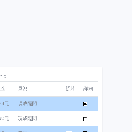
頁
27
租金
屋況
照片
詳細
54元
現成隔間
38元
現成隔間