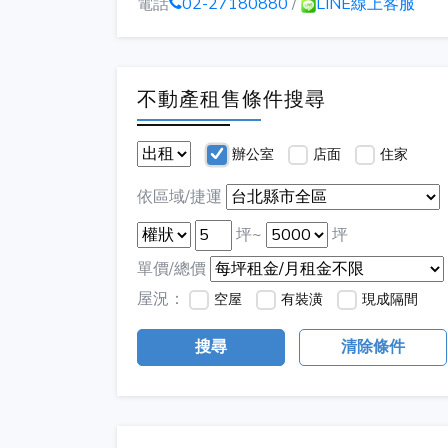
電話
02-27180880
/
LINE線上客服
不動產租售條件搜尋
辦公室
店面
住家
依區域/捷運
坪~
坪
單價/總價
屋況：
空屋
有裝潢
現成隔間
搜尋
清除條件