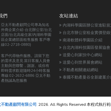
我們
友站連結
亞太不動產顧問公司專為知名
內湖科學園區辦公室進駐規
外商企業介紹-台北辦公室/台北
台北市辦公室租金實價登錄
店面/台北高級住家/內湖科學園
區企業總部面租售服務 客戶專
南港軟體科學園區介紹
線02-2718-0880)
台北內湖科技園區發展協會
送愛心到家扶中心網站
客戶代尋物件服務。請留下您
的需求及意見.當日客服人員會
送愛心到世界展會網站
主動與您聯繫，謝謝。或你有
不動產相關連結網站
即時需求歡迎隨時24小時客服
專線:02-2632-6886 亞太不動
泰國不動產曼谷全新建案介
產熱誠為您服務
太不動產顧問有限公司
2026. All Rights Reserved 本程式執行耗時