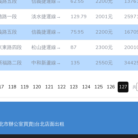
義路五段
信義捷運線→
62.55
2200元
1376
德路一段
淡水捷運線→
129.79
2001元
2597
義路五段
信義捷運線→
75.95
2200元
1670
京東路四段
松山捷運線→
87
2300元
2001
斯福路二段
中和新蘆線→
135
2550元
3442
17
118
119
120
121
122
123
124
125
126
127
共
台北市辦公室買賣|台北店面出租