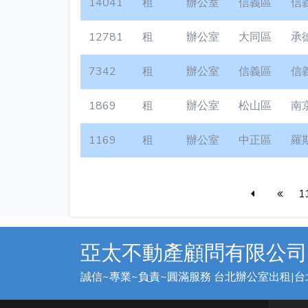
14041
租
辦公室
信義區
信
12781
租
辦公室
大同區
承
7342
租
辦公室
信義區
信
1869
租
辦公室
松山區
南
1169
租
辦公室
中正區
羅
1
亞太不動產顧問有限公司
誠信~專業~負責~圓滿服務 台北辦公室出租|