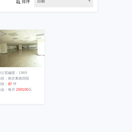
日期
排序
辦公室編號：1869
路段：南京東路四段
權狀：
87
坪
租金：每月
200100
元