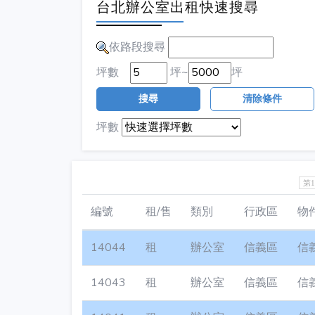
台北辦公室出租快速搜尋
依路段搜尋
坪數
坪~
坪
搜尋
清除條件
坪數
第
編號
租/售
類別
行政區
物
14044
租
辦公室
信義區
信
14043
租
辦公室
信義區
信