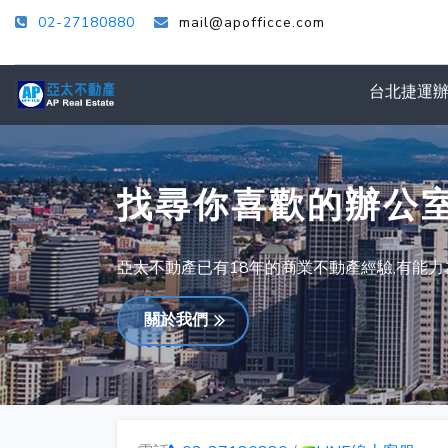
02-27180880
mail@apofficce.com
台北捷運
找尋你喜歡的辦公
亞太不動產已有18年的商業不動產經驗,有能
關於我們