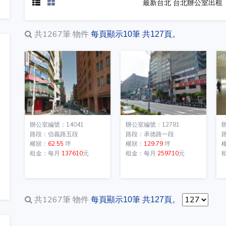
最新台北 台北辦公室出租
共1267筆
物件
每頁顯示10筆 共127頁。
辦公室編號：14041
辦公室編號：12781
路段：信義路五段
路段：承德路一段
權狀：
62.55
坪
權狀：
129.79
坪
租金：每月
137610
元
租金：每月
259710
元
共1267筆
物件
每頁顯示10筆 共127頁。