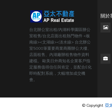
關於
台北辦公室出租/內湖科學園區辦公
室租售/台北店面出租熱門物件 <板
南線><文湖線><淡水線> 台北辦公
室5000筆重要商業商圈辦公大樓、
店面租售、內湖廠辦租售物件資料
建檔。 歐美日外商知名企業客戶指
定服務值得信任與肯定，並配合E化
即時配對系統，大幅增加成交機
會。
© Copyright
亞