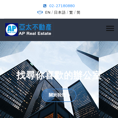
02-27180880
/
/
/
EN
日本語
繁
简
找尋你喜歡的辦公室
關於我們