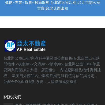
誠信~專業~負責~圓滿服務 台北辦公室出租|台北市辦公室
買賣|台北店面出租
台北辦公室出租/內湖科學園區辦公室租售/台北店面出租熱
門物件 <板南線><文湖線><淡水線> 台北辦公室5000筆重
要商業商圈辦公大樓、店面租售、內湖廠辦租售物件資料建
檔。 歐美日外商知名企業客戶指定服務值得信任與肯定，
並配合E化即時配對系統，大幅增加成交機會。
關於我們