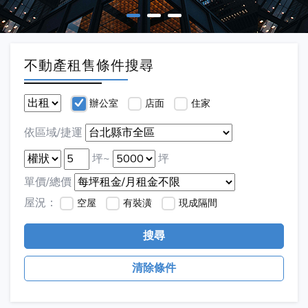
不動產租售條件搜尋
辦公室
店面
住家
依區域/捷運
坪~
坪
單價/總價
屋況：
空屋
有裝潢
現成隔間
搜尋
清除條件