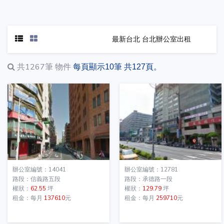
最新台北 台北辦公室出租
共1267筆
物件
每頁顯示10筆 共127頁。
辦公室編號：14041
辦公室編號：12781
路段：信義路五段
路段：承德路一段
權狀：
62.55
坪
權狀：
129.79
坪
租金：每月
137610
元
租金：每月
259710
元