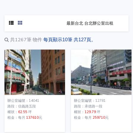
最新台北 台北辦公室出租
共1267筆
物件
每頁顯示10筆 共127頁。
辦公室編號：14041
辦公室編號：12781
路段：信義路五段
路段：承德路一段
權狀：
62.55
坪
權狀：
129.79
坪
租金：每月
137610
元
租金：每月
259710
元