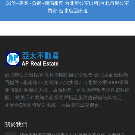
誠信~專業~負責~圓滿服務 台北辦公室出租|台北市辦公室
買賣|台北店面出租
台北辦公室出租/內湖科學園區辦公室租售/台北店面出租熱
門物件 <板南線><文湖線><淡水線> 台北辦公室5000筆重
要商業商圈辦公大樓、店面租售、內湖廠辦租售物件資料建
檔。 歐美日外商知名企業客戶指定服務值得信任與肯定，
並配合E化即時配對系統，大幅增加成交機會。
關於我們