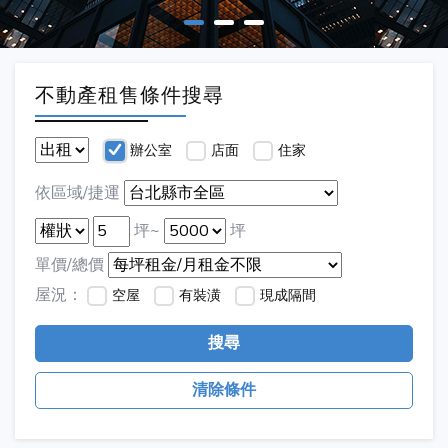
不動產租售條件搜尋
辦公室
店面
住家
依區域/捷運
坪~
坪
單價/總價
屋況：
空屋
有裝潢
現成隔間
搜尋
清除條件