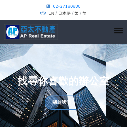
02-27180880
/
/
/
EN
日本語
繁
简
找尋你喜歡的辦公室
關於我們