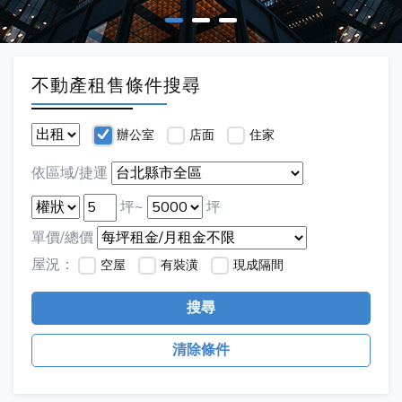
不動產租售條件搜尋
辦公室
店面
住家
依區域/捷運
坪~
坪
單價/總價
屋況：
空屋
有裝潢
現成隔間
搜尋
清除條件