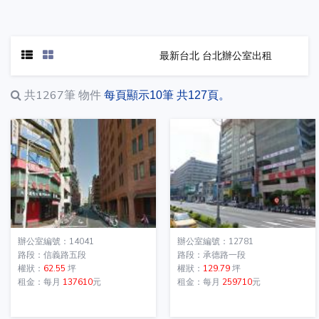
最新台北 台北辦公室出租
共1267筆
物件
每頁顯示10筆 共127頁。
辦公室編號：14041
辦公室編號：12781
路段：信義路五段
路段：承德路一段
權狀：
62.55
坪
權狀：
129.79
坪
租金：每月
137610
元
租金：每月
259710
元