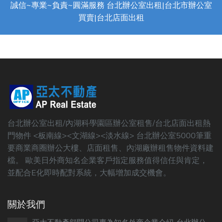
誠信~專業~負責~圓滿服務 台北辦公室出租|台北市辦公室
買賣|台北店面出租
台北辦公室出租/內湖科學園區辦公室租售/台北店面出租熱
門物件 <板南線><文湖線><淡水線> 台北辦公室5000筆重
要商業商圈辦公大樓、店面租售、內湖廠辦租售物件資料建
檔。 歐美日外商知名企業客戶指定服務值得信任與肯定，
並配合E化即時配對系統，大幅增加成交機會。
關於我們