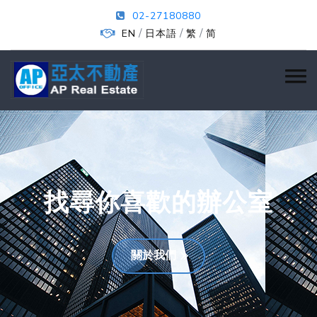
02-27180880
/
/
/
EN
日本語
繁
简
找尋你喜歡的辦公室
關於我們