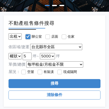
不動產租售條件搜尋
辦公室
店面
住家
依區域/捷運
坪~
坪
單價/總價
屋況：
空屋
有裝潢
現成隔間
搜尋
清除條件