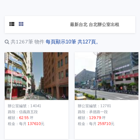
最新台北 台北辦公室出租
共1267筆
物件
每頁顯示10筆 共127頁。
辦公室編號：14041
辦公室編號：12781
路段：信義路五段
路段：承德路一段
權狀：
62.55
坪
權狀：
129.79
坪
租金：每月
137610
元
租金：每月
259710
元