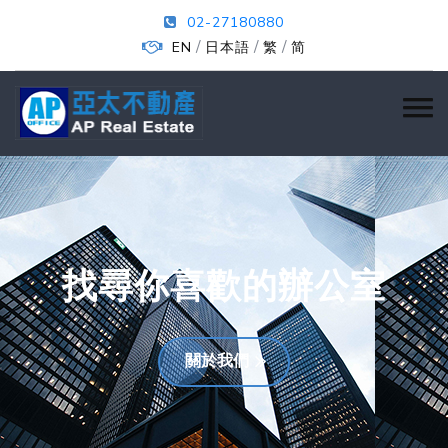
02-27180880
/
/
/
EN
日本語
繁
简
找尋你喜歡的辦公室
關於我們