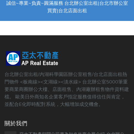
誠信~專業~負責~圓滿服務 台北辦公室出租|台北市辦公室
買賣|台北店面出租
台北辦公室出租/內湖科學園區辦公室租售/台北店面出租熱
門物件 <板南線><文湖線><淡水線> 台北辦公室5000筆重
要商業商圈辦公大樓、店面租售、內湖廠辦租售物件資料建
檔。 歐美日外商知名企業客戶指定服務值得信任與肯定，
並配合E化即時配對系統，大幅增加成交機會。
關於我們